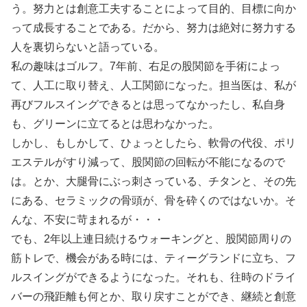
う。努力とは創意工夫することによって目的、目標に向か
って成長することである。だから、努力は絶対に努力する
人を裏切らないと語っている。
私の趣味はゴルフ。7年前、右足の股関節を手術によっ
て、人工に取り替え、人工関節になった。担当医は、私が
再びフルスイングできるとは思ってなかったし、私自身
も、グリーンに立てるとは思わなかった。
しかし、もしかして、ひょっとしたら、軟骨の代役、ポリ
エステルがすり減って、股関節の回転が不能になるので
は。とか、大腿骨にぶっ刺さっている、チタンと、その先
にある、セラミックの骨頭が、骨を砕くのではないか。そ
んな、不安に苛まれるが・・・
でも、2年以上連日続けるウォーキングと、股関節周りの
筋トレで、機会がある時には、ティーグランドに立ち、フ
ルスイングができるようになった。それも、往時のドライ
バーの飛距離も何とか、取り戻すことができ、継続と創意