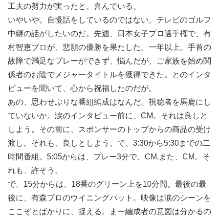
工夫の努力が実ったと、喜んでいる。
いやいや。自慢話をしているのではない。テレビのゴルフ
中継の話がしたいのだ。先週、日本女子プロ選手権で、有
村智恵プロが、悲願の優勝を果たした。一年以上。手首の
故障で満足なプレーができず、悩んだが、ご家族を始め関
係者のお陰でメジャータイトルを獲得できた。とのインタ
ビューを聞いて、心から祝福したのだが。
あの、思わせぶりな番組編成はなんだ。視聴者を馬鹿にし
ていないか。涙のインタビュー前に、CM。それは良しと
しよう。その前に、スポンサーのトップからの商品の受け
渡し。それも、良しとしよう。で、3:30から5:30までの二
時間番組。5:05からは、プレー3分で、CM,また、CM。そ
れも、許そう。
で、15分からは、18番のグリーン上を10分間。最後の最
後に、有森プロのウイニングパット。映像は涙のシーンを
ここぞとばかりに、捉える。まー編成者の意図は分かるの