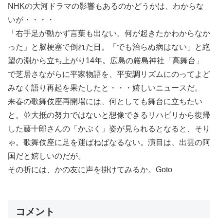
NHKの大河ドラマの影響もあるのかどうかは、わからな
いが・・・・
「右手足が動かず言葉も出ない。何が起きたかわからなか
った」と脳梗塞で倒れた日。「でも治らぬ病はない」と絶
望の淵から立ち上がり14年。広島の厳島神社「高舞台」
で芝居さながらに平家物語を、平安調リズムにのってよど
みなく語り再起を果たしたと・・・嬉しいニュースだ。
来春の歌舞伎座再開場には、何としても舞台に立ちたい
と。並大抵の努力ではないと想像できるリハビリから復帰
した藤十郎さんの「かぶく」姿が見られるとなると、そり
ゃ。歌舞伎座に足を運ばねばなるない。演目は、出雲の阿
国だと嬉しいのだが。
その折には、かの友に声を掛けてみるか。Goto
コメント