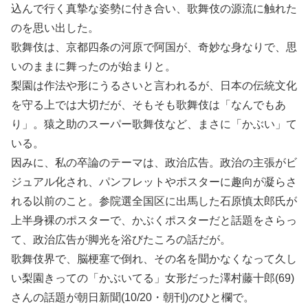
込んで行く真摯な姿勢に付き合い、歌舞伎の源流に触れた
のを思い出した。
歌舞伎は、京都四条の河原で阿国が、奇妙な身なりで、思
いのままに舞ったのが始まりと。
梨園は作法や形にうるさいと言われるが、日本の伝統文化
を守る上では大切だが、そもそも歌舞伎は「なんでもあ
り」。猿之助のスーパー歌舞伎など、まさに「かぶい」て
いる。
因みに、私の卒論のテーマは、政治広告。政治の主張がビ
ジュアル化され、パンフレットやポスターに趣向が凝らさ
れる以前のこと。参院選全国区に出馬した石原慎太郎氏が
上半身裸のポスターで、かぶくポスターだと話題をさらっ
て、政治広告が脚光を浴びたころの話だが。
歌舞伎界で、脳梗塞で倒れ、その名を聞かなくなって久し
い梨園きっての「かぶいてる」女形だった澤村藤十郎(69)
さんの話題が朝日新聞(10/20・朝刊)のひと欄で。