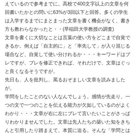
えているので参考までに。高校で400文字以上の文章を何
回書いたかとの問いに63%が3回以下と回答。多くの学生
は入学するまでにまとまった文章を書く機会がなく、書き
方も教わらなかったと・・(早稲田大学教授の調査)
文章を書くに大切なことは言葉の使い方をどこまで自覚で
きるか。例えば「自主的に」と「率先して」が入り混じる
場合など、自覚して使い分けれるか・・・キーワードはブ
レですが、ブレを修正できれば、それだけで、文章はぐっ
と良くなるそうですが。
先日も、人を批判し、罵るおぞましい文章を読みました
が。
学問をしたことのない人なんでしょう。感情が先走り、一
つの文で一つのことを伝える能力が欠如しているのがよく
わかり・・・文章が右に左にブレて言いたいことがさっぱ
りわかりませんでした。文章は先人たちの築いた知をきち
んと引用したり踏まえて、本質に迫る。そんな「学問とは