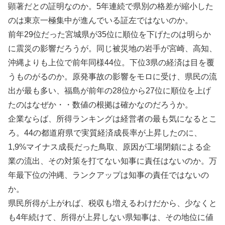
顕著だとの証明なのか。5年連続で県別の格差が縮小した
のは東京一極集中が進んでいる証左ではないのか。
前年29位だった宮城県が35位に順位を下げたのは明らか
に震災の影響だろうが。同じ被災地の岩手が宮崎、高知、
沖縄よりも上位で前年同様44位。下位3県の経済は目を覆
うものがるのか。原発事故の影響をモロに受け、県民の流
出が最も多い、福島が前年の28位から27位に順位を上げ
たのはなぜか・・数値の根拠は確かなのだろうか。
企業ならば、所得ランキングは経営者の最も気になるとこ
ろ。44の都道府県で実質経済成長率が上昇したのに、
1,9%マイナス成長だった鳥取、原因が工場閉鎖による企
業の流出、その対策を打てない知事に責任はないのか。万
年最下位の沖縄、ランクアップは知事の責任ではないの
か。
県民所得が上がれば、税収も増えるわけだから、少なくと
も4年続けて、所得が上昇しない県知事は、その地位に値