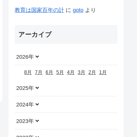
教育は国家百年の計
に
goto
より
アーカイブ
2026年
8月
7月
6月
5月
4月
3月
2月
1月
2025年
2024年
2023年