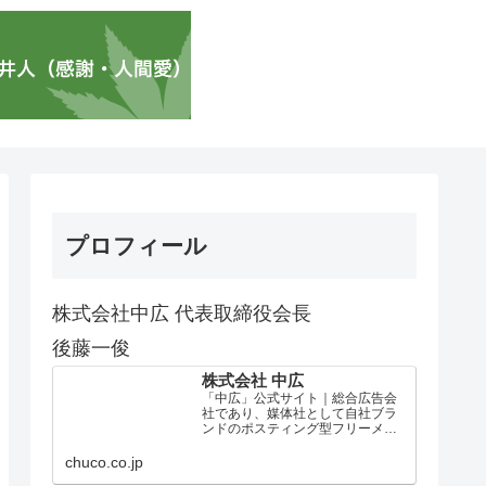
プロフィール
株式会社中広 代表取締役会長
後藤一俊
株式会社 中広
「中広」公式サイト｜総合広告会
社であり、媒体社として自社ブラ
ンドのポスティング型フリーメデ
ィア、ハッピーメディア®『地域み
っちゃく生活情報誌®』を全国で
chuco.co.jp
1100万部以上展開しています。