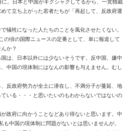
時に。日本と中国がギクシャクしてるから、一党独裁
求めて立ち上がった若者たちが「再起して、反政府運
件で犠牲になった人たちのことを風化させたくない。
のこの頃の国際ニュースの定番として、単に報道して
せんか？
る国は、日本以外には少ないそうです。反中国、嫌中
も、中国の現体制にはなんの影響も与えません。むし
ら、反政府勢力が全土に潜在し、不満分子が蔓延、地
っている・・・と思いたいのもわからないではないの
満が政府に向かうことなどあり得ないと思います。中
す。私も中国の現体制に問題がないとは思いませんが。