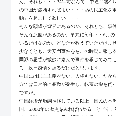
ん。それも・・・24年前なんて、中途半端な
の中国が崩壊すればよい・・・あの民主化を
動」を起こして欲しい・・・
そんな願望が背景にあるのか。それとも、事
そんな意図があるのか。単純に毎年・・6月
いるだけなのか。どなたか教えていただけま
少なくとも。天安門事件ををこの時期に報じ
国派の思惑が微妙に絡んで事件を報じてみて
ろ、反日感情を煽るだけだと思います。
中国には民主主義がない。人権もない。だか
方では日常的に暴動が発生し、転覆の機を伺
ですが。
中国経済が順調推移している以上、国民の不
国、5,000年の歴史をみればわかることで