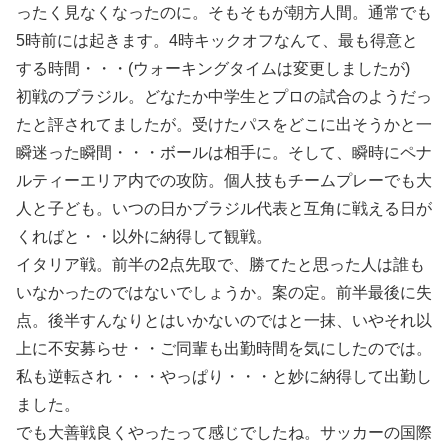
ったく見なくなったのに。そもそもが朝方人間。通常でも
5時前には起きます。4時キックオフなんて、最も得意と
する時間・・・(ウォーキングタイムは変更しましたが)
初戦のブラジル。どなたか中学生とプロの試合のようだっ
たと評されてましたが。受けたパスをどこに出そうかと一
瞬迷った瞬間・・・ボールは相手に。そして、瞬時にペナ
ルティーエリア内での攻防。個人技もチームプレーでも大
人と子ども。いつの日かブラジル代表と互角に戦える日が
くればと・・以外に納得して観戦。
イタリア戦。前半の2点先取で、勝てたと思った人は誰も
いなかったのではないでしょうか。案の定。前半最後に失
点。後半すんなりとはいかないのではと一抹、いやそれ以
上に不安募らせ・・ご同輩も出勤時間を気にしたのでは。
私も逆転され・・・やっぱり・・・と妙に納得して出勤し
ました。
でも大善戦良くやったって感じでしたね。サッカーの国際