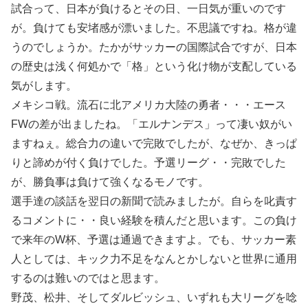
試合って、日本が負けるとその日、一日気が重いのです
が。負けても安堵感が漂いました。不思議ですね。格が違
うのでしょうか。たかがサッカーの国際試合ですが、日本
の歴史は浅く何処かで「格」という化け物が支配している
気がします。
メキシコ戦。流石に北アメリカ大陸の勇者・・・エース
FWの差が出ましたね。「エルナンデス」って凄い奴がい
ますねぇ。総合力の違いで完敗でしたが、なぜか、きっぱ
りと諦めが付く負けでした。予選リーグ・・完敗でした
が、勝負事は負けて強くなるモノです。
選手達の談話を翌日の新聞で読みましたが。自らを叱責す
るコメントに・・良い経験を積んだと思います。この負け
で来年のW杯、予選は通過できますよ。でも、サッカー素
人としては、キック力不足をなんとかしないと世界に通用
するのは難いのではと思ます。
野茂、松井、そしてダルビッシュ、いずれも大リーグを唸