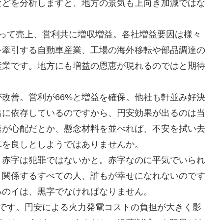
などを分析しますと、地方の景気も上向き加減ではな
揃って売上、営利共に増収増益。各社増益要因は様々
を牽引する自動車産業、工場の海外移転や部品調達の
産業です。地方にも増益の恩恵が現れるのではと期待
改善。営利が66%と増益を確保。他社も軒並み好決
出に依存しているのですから、円安効果が出るのは当
速が心配だとか、懸念材料を並べれば、不安を拭い去
算を良しとしようではありませんか。
。赤字は犯罪ではないかと。赤字なのに平気でいられ
・関係するすべての人、誰もが幸せになれないのです
ハのイは、黒字でなければなりません。
字です。円安による火力発電コストの負担が大きく影