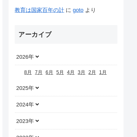
教育は国家百年の計
に
goto
より
アーカイブ
2026年
8月
7月
6月
5月
4月
3月
2月
1月
2025年
2024年
2023年