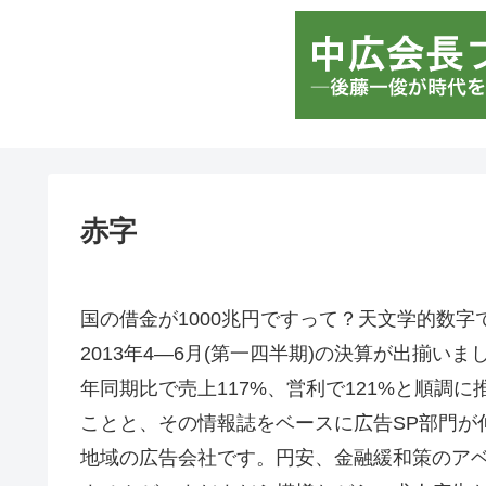
赤字
国の借金が1000兆円ですって？天文学的数字
2013年4—6月(第一四半期)の決算が出揃い
年同期比で売上117%、営利で121%と順調に
ことと、その情報誌をベースに広告SP部門が
地域の広告会社です。円安、金融緩和策のア