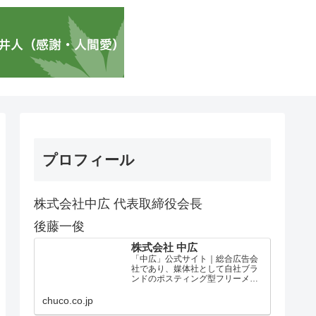
プロフィール
株式会社中広 代表取締役会長
後藤一俊
株式会社 中広
「中広」公式サイト｜総合広告会
社であり、媒体社として自社ブラ
ンドのポスティング型フリーメデ
ィア、ハッピーメディア®『地域み
っちゃく生活情報誌®』を全国で
chuco.co.jp
1100万部以上展開しています。