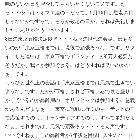
味のない休日を増やしてもらいたくないモノです。え
っ・・今日は・オマエ達の日だって。9月16日は敬老の日
じゃないかですって。そうか敬老の日か。それは失礼しま
した。ありがとうございます。
8日の東京五輪決定以降・・・我々の世代の会話。最も多
いのが「東京五輪までは、現役で頑張ろうな」です。リタ
イアした連中は「東京五輪でボランティアが8万人必要だ
そうだが、我々が参加できるにはどうすれば良いのかな
ぁ」です。
もうひと世代上の会話は「東京五輪までは元気で生きてい
ような」です。たかが五輪、されど五輪。巷で最も盛り上
がっているのが高齢層の「オリンピックは参加するに意義
があるんだよなぁ」「東京に観戦に行くのも、テレビの前
で応援するのも、ボランティアするのも、すべて参加だよ
なぁ」それまでは、元気で頑張ろう・・・そん声です。
いいですねぇ。この高齢者が7年後を目標に人生のハード