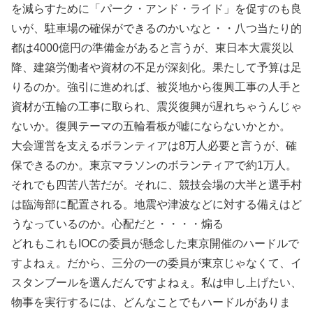
を減らすために「パーク・アンド・ライド」を促すのも良
いが、駐車場の確保ができるのかいなと・・八つ当たり的
都は4000億円の準備金があると言うが、東日本大震災以
降、建築労働者や資材の不足が深刻化。果たして予算は足
りるのか。強引に進めれば、被災地から復興工事の人手と
資材が五輪の工事に取られ、震災復興が遅れちゃうんじゃ
ないか。復興テーマの五輪看板が嘘にならないかとか。
大会運営を支えるボランティアは8万人必要と言うが、確
保できるのか。東京マラソンのボランティアで約1万人。
それでも四苦八苦だが。それに、競技会場の大半と選手村
は臨海部に配置される。地震や津波などに対する備えはど
うなっているのか。心配だと・・・・煽る
どれもこれもIOCの委員が懸念した東京開催のハードルで
すよねぇ。だから、三分の一の委員が東京じゃなくて、イ
スタンブールを選んだんですよねぇ。私は申し上げたい、
物事を実行するには、どんなことでもハードルがありま