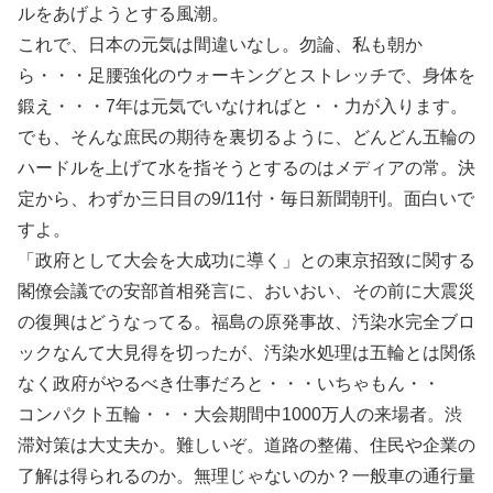
ルをあげようとする風潮。
これで、日本の元気は間違いなし。勿論、私も朝か
ら・・・足腰強化のウォーキングとストレッチで、身体を
鍛え・・・7年は元気でいなければと・・力が入ります。
でも、そんな庶民の期待を裏切るように、どんどん五輪の
ハードルを上げて水を指そうとするのはメディアの常。決
定から、わずか三日目の9/11付・毎日新聞朝刊。面白いで
すよ。
「政府として大会を大成功に導く」との東京招致に関する
閣僚会議での安部首相発言に、おいおい、その前に大震災
の復興はどうなってる。福島の原発事故、汚染水完全ブロ
ックなんて大見得を切ったが、汚染水処理は五輪とは関係
なく政府がやるべき仕事だろと・・・いちゃもん・・
コンパクト五輪・・・大会期間中1000万人の来場者。渋
滞対策は大丈夫か。難しいぞ。道路の整備、住民や企業の
了解は得られるのか。無理じゃないのか？一般車の通行量