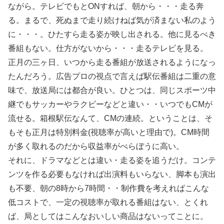
ながら。テレビでもとONすれば、朝から・・・走る奔
る。まるで、死ぬまで走り続けねば気が済まない私のよう
に・・・。ひたすら走る姿が映し出される。他に見るべき
番組もない。仕方がないから・・・走るテレビを見る。
正月の三ヶ日、いつから走る番組が放送されるようになっ
たんだろう。広告プロの視点で言えば駅伝番組は二重の意
味で、放送局には都合が良い。ひとつは、同じスポーツ中
継でもサッカーやラクビーなどと違い・・いつでもCMが
流せる。箱根駅伝なんて、CMの連続。ということは、そ
もそも正月は特別料金(視聴率が高いと理由で)。CM時間
が多く取れるのだから収益率がべらぼうに高い。
それに、ドラマなどとは違い・走る姿を追うだけ。コンテ
ンツを作る必要もなければ出演料もいらない、脚本も演出
も不要、朝の8時から7時間・・制作費を考えればこんな
低コストで、一定の視聴率が取れる番組はない、とくれ
ば、局としてはこんなおいしい商品はないってことに。