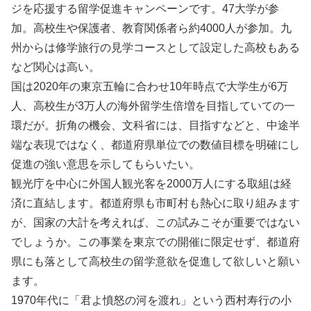
ジを応援する留学促進キャンペーンです。47大学が参
加。高校生や保護者、教育関係者ら約4000人が参加。九
州からは修学旅行の見学コースとして設定した高校もある
など関心は高い。
国は2020年の東京五輪に合わせ10年時点で大学生が6万
人、高校生が3万人の海外留学生倍増を目指していての一
環だが。折角の機会、文科省には、目指すなどと、中途半
端な表現ではなく、都道府県単位での数値目標を明確にし
促進の強い意思を示してもらいたい。
観光庁を中心に外国人観光客を2000万人にする取組は経
済に直結します。都道府県も市町村も熱心に取り組みます
が、国家の大計を考えれば、この試みこそが重要ではない
でしょうか。この事業を東京での開催に限定せず、都道府
県にも落として高校生の留学意欲を促進して欲しいと願い
ます。
1970年代に「君よ憤怒の河を渡れ」という西村寿行の小