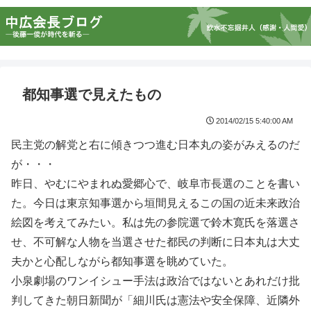
都知事選で見えたもの
2014/02/15 5:40:00 AM
民主党の解党と右に傾きつつ進む日本丸の姿がみえるのだ
が・・・
昨日、やむにやまれぬ愛郷心で、岐阜市長選のことを書い
た。今日は東京知事選から垣間見えるこの国の近未来政治
絵図を考えてみたい。私は先の参院選で鈴木寛氏を落選さ
せ、不可解な人物を当選させた都民の判断に日本丸は大丈
夫かと心配しながら都知事選を眺めていた。
小泉劇場のワンイシュー手法は政治ではないとあれだけ批
判してきた朝日新聞が「細川氏は憲法や安全保障、近隣外