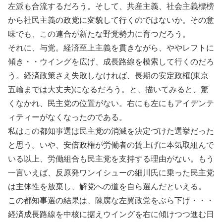
左派も合流するだろう。そして、共産主義、社会主義標榜
から社民主義の政党に変貌して行くのではないか。その意
味でも、この連合が新たな野党勢力に育つだろう。
それに、与党。経済至上主義を貫きながら、ややレフトに
傾き・・ウイングを広げ、成長路線を模索して行くのだろ
う。経済政策さえ失敗しなければ、長期の安定政権(東京
五輪までは大丈夫)になるだろう。と、描いてみると、驚
くなかれ、民主党の位置がない。右にも左にもアイデンテ
ィティーがなくなったのである。
私はこの都知事選は民主党の消滅を決定づけた選挙だった
と思う。いや、安倍政権が労働者の賃上げに本気取組んで
いる以上、労働組合も民主党を支持する理由がない。もう
一言いえば、反原発ワンイシューの細川氏に乗った民主党
は主体性を放棄し、解党への道を自ら選んだといえる。
この都知事選の結果は、陳腐な左翼政党をぶら下げ・・・
経済成長路線を中核に据えウイングを右に傾けつつ進む日