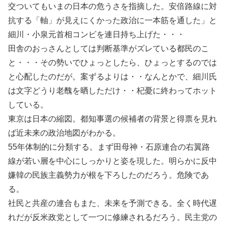
交ついてもいまの日本の危うさを指摘した。安倍路線に対
抗する「軸」が見えにくかった政治に一本筋を通した」と
細川・小泉元首相コンビを連日持ち上げた・・・
田舎のおっさんとしては判断基準がズレている都民のこ
と・・・その勢いでひょっとしたら、ひょっとするのでは
と心配したのだが。案ずるよりは・・なんとかで、細川氏
は文字どうり老醜を晒しただけ・・杞憂に終わってホット
している。
東京は日本の縮図。都知事選の候補者の背景と得票を見れ
ば近未来の政治地図がわかる。
55年体制的に分類する。まず田母神・石原連合の右翼路
線が若い層を中心にしっかりと姿を現した。明らかに反中
嫌韓の民族主義勢力が根を下ろしたのだろう。危険であ
る。
社民と共産の連合もまた、未来を予測できる。全く時代遅
れだが反米政党として一つに修練されるだろう。民主党の