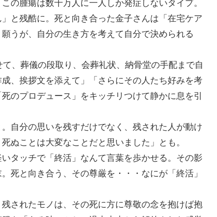
。この腫瘍は数千万人に一人しか発症しないタイプ。
ん」と残酷に。死と向き合った金子さんは「在宅ケア
と願うが、自分の生き方を考えて自分で決められる
せて、葬儀の段取り、会葬礼状、納骨堂の手配まで自
作成、挨拶文を添えて」「さらにその人たち好みを考
「死のプロデュース」をキッチリつけて静かに息を引
と。自分の思いを残すだけでなく、残された人が動け
、死ぬことは大変なことだと思いました」とも。
軽いタッチで「終活」なんて言葉を歩かせる。その影
末。死と向き合う、その尊厳を・・・なにが「終活」
。
、残されたモノは、その死に方に尊敬の念を抱けば抱