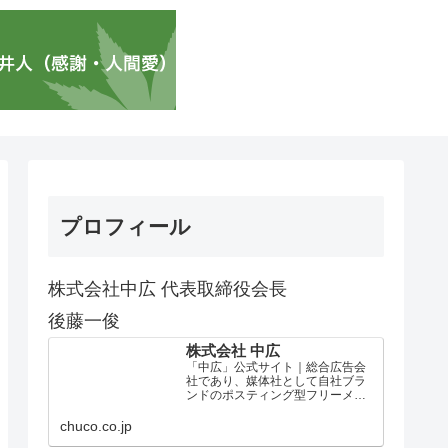
プロフィール
株式会社中広 代表取締役会長
後藤一俊
株式会社 中広
「中広」公式サイト｜総合広告会
社であり、媒体社として自社ブラ
ンドのポスティング型フリーメデ
ィア、ハッピーメディア®『地域み
っちゃく生活情報誌®』を全国で
chuco.co.jp
1100万部以上展開しています。