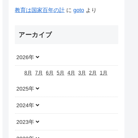
教育は国家百年の計
に
goto
より
アーカイブ
2026年
8月
7月
6月
5月
4月
3月
2月
1月
2025年
2024年
2023年