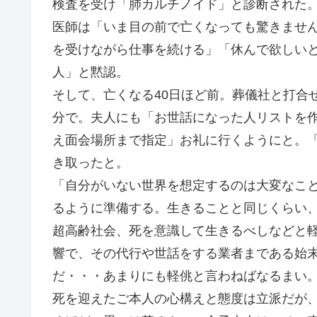
検査を受け「肺カルチノイド」と診断された
医師は「いま目の前で亡くなっても驚きませ
を受けながら仕事を続ける」「休んで欲しい
人」と黙認。
そして、亡くなる40日ほど前。葬儀社と打合
分で。夫人にも「お世話になった人リストを
え面会場所まで指定」お礼に行くようにと。
き取ったと。
「自分がいない世界を想定するのは大変なこ
るように準備する。生きることと同じくらい
超高齢社会、死を意識して生きるべしなどと
響で、その代行や世話をする業者まである始
だ・・・あまりにも軽佻と言わねばなるまい
死を迎えたご本人の心構えと態度は立派だが