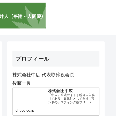
プロフィール
株式会社中広 代表取締役会長
後藤一俊
株式会社 中広
「中広」公式サイト｜総合広告会
社であり、媒体社として自社ブラ
ンドのポスティング型フリーメデ
ィア、ハッピーメディア®『地域み
っちゃく生活情報誌®』を全国で
chuco.co.jp
1100万部以上展開しています。