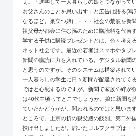
ぇ。「進学して一人暮らしの娘とつながって
お父さんのことを思い出す」と広告は語る(写
なるほど。巣立つ娘に・・・社会の荒波を新
祖父母が都会に住む孫のために購読料を代替
学する子供に購読プレゼントとは、色々考え
ネット社会です。最近の若者はスマホやタブ
新聞の購読に力を入れている。デジタル新聞
と思うのですが。そのシステムは構築されて
一人暮らしの学生に日々新聞が配達されてく
ではと心配するのですが。新聞で家族の絆が
は40代中頃ってとこでしょうか。娘に新聞を
ていたかどうかが、問われるのではと思いま
ところで。上京の折の親父殿の餞別。第二外
投げ出しましたが。届いたゴルフクラブは・