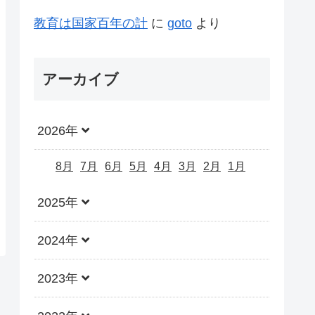
教育は国家百年の計
に
goto
より
アーカイブ
2026年
8月
7月
6月
5月
4月
3月
2月
1月
2025年
2024年
2023年