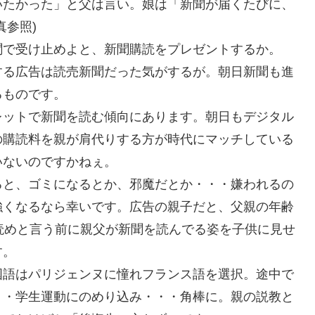
いたかった」と父は言い。娘は「新聞が届くたびに、
真参照)
聞で受け止めよと、新聞購読をプレゼントするか。
する広告は読売新聞だった気がするが。朝日新聞も進
るものです。
レットで新聞を読む傾向にあります。朝日もデジタル
の購読料を親が肩代りする方が時代にマッチしている
いないのですかねぇ。
ると、ゴミになるとか、邪魔だとか・・・嫌われるの
強くなるなら幸いです。広告の親子だと、父親の年齢
読めと言う前に親父が新聞を読んでる姿を子供に見せ
す。
国語はパリジェンヌに憧れフランス語を選択。途中で
・・学生運動にのめり込み・・・角棒に。親の説教と