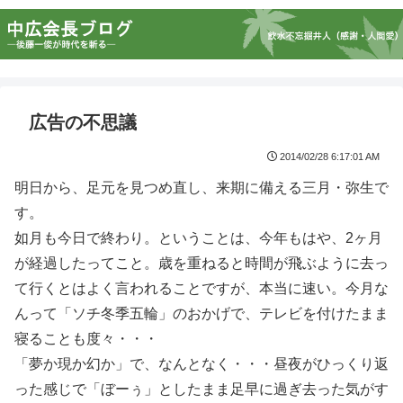
広告の不思議
2014/02/28 6:17:01 AM
明日から、足元を見つめ直し、来期に備える三月・弥生で
す。
如月も今日で終わり。ということは、今年もはや、2ヶ月
が経過したってこと。歳を重ねると時間が飛ぶように去っ
て行くとはよく言われることですが、本当に速い。今月な
んって「ソチ冬季五輪」のおかげで、テレビを付けたまま
寝ることも度々・・・
「夢か現か幻か」で、なんとなく・・・昼夜がひっくり返
った感じで「ぼーぅ」としたまま足早に過ぎ去った気がす