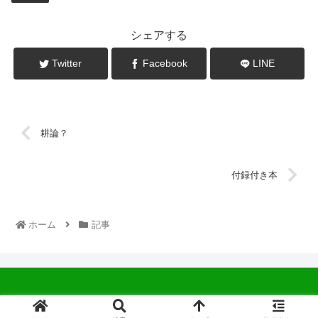
シェアする
Twitter
Facebook
LINE
耕論？
付録付き本
ホーム
記事
© 2022 中広会長ブログ.