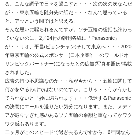
る。こんな調子で日々を過ごすと・・・次の次の次なんだ
が・・東京五輪も随分先の話だ・・・なんて思っている
と、アッという間ではと思える。
そんな思いに駆られるんですが。ソチ五輪の総括も終わっ
ていないのに、2／24付の朝刊各紙に「Panasonic」
が・・リオ、平昌(ピョンチャン)そして東京へ・・・2020
年東京五輪の公式スポンサー(日本企業唯一のワールドオ
リンピックパートナー)になったとの広告(写真参照)が掲載
されました。
広告の持つ不思議なのか・・私が今から・・五輪に関して
何かをやるわけではないのですが。こりゃ・・うかうかし
てられないと「妙に煽られます」・・低迷するPanasonic
の決意にエールを送りたい気分になります。また、メディ
アが煽りすぎた感のあるソチ五輪の余韻と重なってかワク
ワク感もあります。
二ヶ月がこのスピードで過ぎ去るんですから、6年間なん