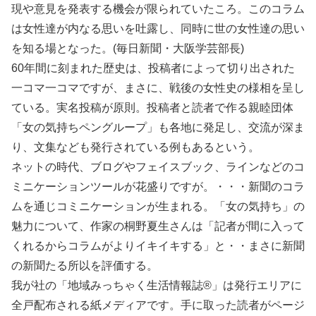
現や意見を発表する機会が限られていたころ。このコラム
は女性達が内なる思いを吐露し、同時に世の女性達の思い
を知る場となった。(毎日新聞・大阪学芸部長)
60年間に刻まれた歴史は、投稿者によって切り出された
一コマ一コマですが、まさに、戦後の女性史の様相を呈し
ている。実名投稿が原則。投稿者と読者で作る親睦団体
「女の気持ちペングループ」も各地に発足し、交流が深ま
り、文集なども発行されている例もあるという。
ネットの時代、ブログやフェイスブック、ラインなどのコ
ミニケーションツールが花盛りですが。・・・新聞のコラ
ムを通じコミニケーションが生まれる。「女の気持ち」の
魅力について、作家の桐野夏生さんは「記者が間に入って
くれるからコラムがよりイキイキする」と・・まさに新聞
の新聞たる所以を評価する。
我が社の「地域みっちゃく生活情報誌®」は発行エリアに
全戸配布される紙メディアです。手に取った読者がページ