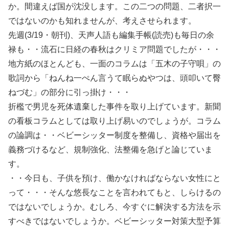
か。間違えば国が沈没します。この二つの問題、二者択一
ではないのかも知れませんが、考えさせられます。
先週(3/19・朝刊)、天声人語も編集手帳(読売)も毎日の余
禄も・・流石に日経の春秋はクリミア問題でしたが・・・
地方紙のほとんども、一面のコラムは「五木の子守唄」の
歌詞から「ねんね一ぺん言うて眠らぬやつは、頭叩いて臀
ねづむ」の部分に引っ掛け・・・
折檻で男児を死体遺棄した事件を取り上げています。新聞
の看板コラムとしては取り上げ易いのでしょうが。コラム
の論調は・・ベビーシッター制度を整備し、資格や届出を
義務づけるなど、規制強化、法整備を急げと論じていま
す。
・・今日も、子供を預け、働かなければならない女性にと
って・・・そんな悠長なことを言われてもと、しらけるの
ではないでしょうか。むしろ、今すぐに解決する方法を示
すべきではないでしょうか。ベビーシッター対策大型予算