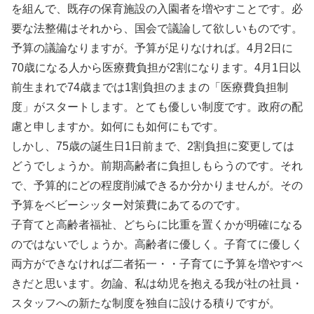
を組んで、既存の保育施設の入園者を増やすことです。必
要な法整備はそれから、国会で議論して欲しいものです。
予算の議論なりますが。予算が足りなければ。4月2日に
70歳になる人から医療費負担が2割になります。4月1日以
前生まれで74歳までは1割負担のままの「医療費負担制
度」がスタートします。とても優しい制度です。政府の配
慮と申しますか。如何にも如何にもです。
しかし、75歳の誕生日1日前まで、2割負担に変更しては
どうでしょうか。前期高齢者に負担しもらうのです。それ
で、予算的にどの程度削減できるか分かりませんが。その
予算をベビーシッター対策費にあてるのです。
子育てと高齢者福祉、どちらに比重を置くかが明確になる
のではないでしょうか。高齢者に優しく。子育てに優しく
両方ができなければ二者拓一・・子育てに予算を増やすべ
きだと思います。勿論、私は幼児を抱える我が社の社員・
スタッフへの新たな制度を独自に設ける積りですが。