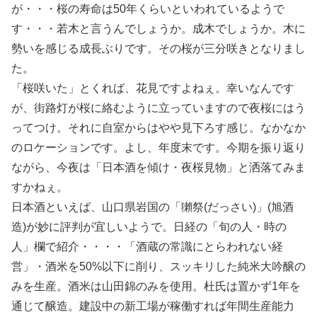
が・・・桜の寿命は50年くらいといわれているようで
す・・・若木と言うんでしょうか。成木でしょうか。木に
勢いを感じる成長ぶりです。その桜が三分咲きとなりまし
た。
「桜咲いた」とくれば、花見ですよねぇ。幸いなんです
が、街路灯が桜に絡むように立っていますので夜桜にはう
ってつけ。それに自室からはやや見下ろす感じ。なかなか
のロケーションです。よし、年度末です。今期を振り返り
ながら、今夜は「日本酒を傾け・夜桜見物」と洒落てみま
すかねぇ。
日本酒といえば、山口県岩国の「獺祭(だっさい)」(旭酒
造)が妙に評判が宜しいようで。日経の「旬の人・時の
人」欄で紹介・・・・「酒蔵の常識にとらわれない経
営」・酒米を50%以下に削り、スッキリした純米大吟醸の
みを生産。酒米は山田錦のみを使用。杜氏は置かず1年を
通じて醸造。建設中の新工場が稼働すれば年間生産能力