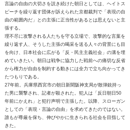
言論の自由の大切さを説き続けた朝日としては、ヘイトス
ピーチを繰り返す団体が訴えられた京都裁判で「表現の自
由の範囲内だ」との主張に正当性があるとは思えないと主
張する。
理不尽に攻撃される人たちを守る立場で、攻撃的な言葉を
繰り返す人、そうした主張の喝采を送る人々の背景にも目
を向け、日本社会に広がる「反・民主主義社会」の溝を埋
めていきたい。朝日は戦争に協力した戦前への痛切な反省
から権力が自由を制約する動きには全力で立ち向かってき
たつもりである。
27年前。兵庫県西宮市の朝日新聞阪神支局が散弾銃持っ
た男に襲撃され、記者が殺された。犯人は「反日朝日50
年前にかえれ」と犯行声明で主張した。以降、スローガン
としての「表現・言論の自由」を求めてきたのではない。
誰もが尊厳を保ち、伸びやかに生きられる社会を目指して
きた。