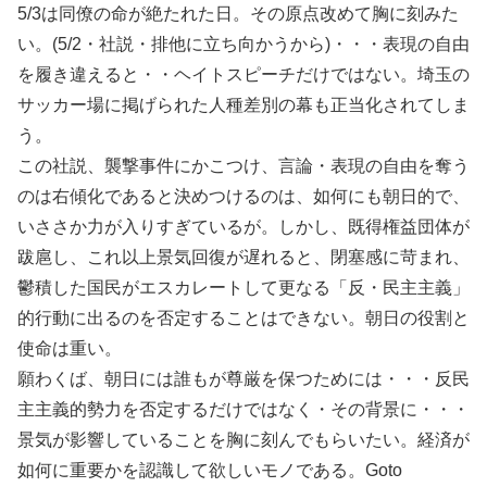
5/3は同僚の命が絶たれた日。その原点改めて胸に刻みた
い。(5/2・社説・排他に立ち向かうから)・・・表現の自由
を履き違えると・・ヘイトスピーチだけではない。埼玉の
サッカー場に掲げられた人種差別の幕も正当化されてしま
う。
この社説、襲撃事件にかこつけ、言論・表現の自由を奪う
のは右傾化であると決めつけるのは、如何にも朝日的で、
いささか力が入りすぎているが。しかし、既得権益団体が
跋扈し、これ以上景気回復が遅れると、閉塞感に苛まれ、
鬱積した国民がエスカレートして更なる「反・民主主義」
的行動に出るのを否定することはできない。朝日の役割と
使命は重い。
願わくば、朝日には誰もが尊厳を保つためには・・・反民
主主義的勢力を否定するだけではなく・その背景に・・・
景気が影響していることを胸に刻んでもらいたい。経済が
如何に重要かを認識して欲しいモノである。Goto