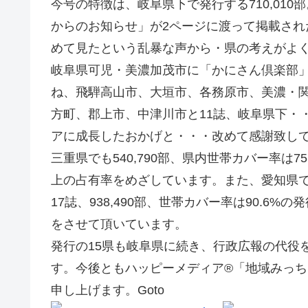
今号の特徴は、岐阜県下で発行する710,010
からのお知らせ」が2ページに渡って掲載さ
めて見たという乱暴な声から・県の考えがよ
岐阜県可児・美濃加茂市に「かにさん倶楽部」
ね、飛騨高山市、大垣市、各務原市、美濃・
方町、郡上市、中津川市と11誌、岐阜県下・・
アに成長したおかげと・・・改めて感謝致し
三重県でも540,790部、県内世帯カバー率は75.
上の占有率をめざしています。また、愛知県で
17誌、938,490部、世帯カバー率は90.
をさせて頂いています。
発行の15県も岐阜県に続き、行政広報の代役
す。今後ともハッピーメディア®「地域みっち
申し上げます。Goto