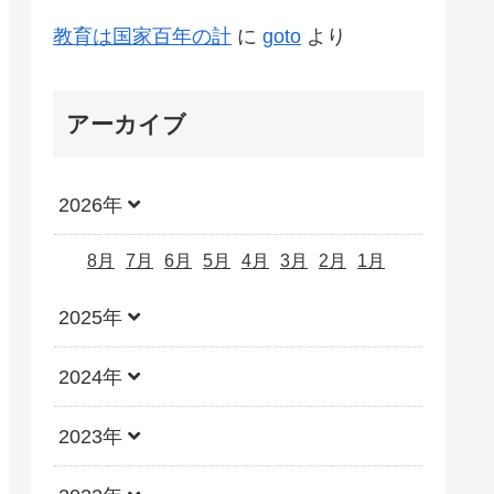
教育は国家百年の計
に
goto
より
アーカイブ
2026年
8月
7月
6月
5月
4月
3月
2月
1月
2025年
2024年
2023年