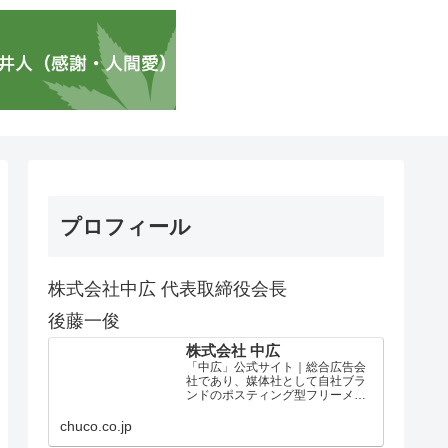
プロフィール
株式会社中広 代表取締役会長
後藤一俊
株式会社 中広
「中広」公式サイト｜総合広告会
社であり、媒体社として自社ブラ
ンドのポスティング型フリーメデ
ィア、ハッピーメディア®『地域み
っちゃく生活情報誌®』を全国で
chuco.co.jp
1100万部以上展開しています。