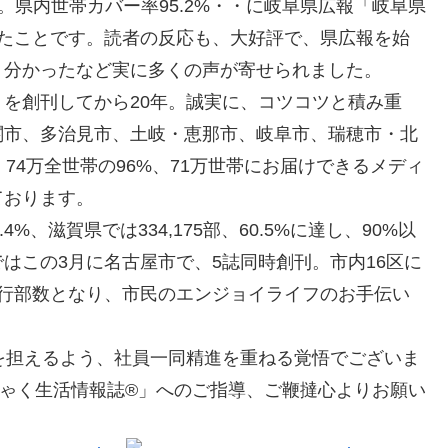
部。県内世帯カバー率95.2%・・に岐阜県広報「岐阜県
れたことです。読者の反応も、大好評で、県広報を始
く分かったなど実に多くの声が寄せられました。
を創刊してから20年。誠実に、コツコツと積み重
関市、多治見市、土岐・恵那市、岐阜市、瑞穂市・北
74万全世帯の96%、71万世帯にお届けできるメディ
ております。
4%、滋賀県では334,175部、60.5%に達し、90%以
はこの3月に名古屋市で、5誌同時創刊。市内16区に
6%の発行部数となり、市民のエンジョイライフのお手伝い
を担えるよう、社員一同精進を重ねる覚悟でございま
ゃく生活情報誌®」へのご指導、ご鞭撻心よりお願い