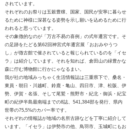
されています。
それぞれのお祭りは五穀豊穣、国家、国民が安寧に暮らせ
るために神様に深甚なる姿勢を示し願いを込めるために行
われると思っています。
その象徴的なのが「万古不易の喜例」の式年遷宮です。そ
の足跡をたどる第62回神宮式年遷宮展「おおみやうつ
し」が徴古館で催されていると報じられているのを「イセ
ラ」は紹介しています。それを知れば、倉田山の緑豊かな
森に佇む博物館に行かにゃなるまい。
我が社の地域みっちゃく生活情報誌は三重県下で、桑名・
東員・朝日・川越町、鈴鹿・亀山、四日市、津、松阪、伊
勢、伊賀・名張、そして尾鷲・熊野市・紀北・御浜・紀宝
町の紀伊半島最南端までの8誌、541,384部を発行、県内
世帯の75,5%のカバー率です。
それぞれの情報誌が地域の名所古跡などを丁寧に紹介して
います。「イセラ」は伊勢市の他、鳥羽市、玉城町にもお