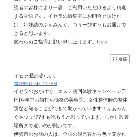
読者の皆様により一層、ご利用いただけるよう精進
する覚悟です。イセラの編集室にお問合せ頂けれ
ば、姉妹誌のふぁみんぐ、つぅーぴすうもお届けで
きると思います。
変わらぬご指導お願い申し上げます。Goto
返信
イセラ愛読者♪
より:
2014年6月25日 7:29 PM
イセラのおかげで、エステ初回体験キャンペーン[千
円]や年中お値打ち価格の美容院、女性整体師の整体
院など知ることができて助かっています！ふぁみん
ぐやつぅぴ?すも読もうと思っています。しかし設置
場所まで遠いのが難点です。
伊勢市のお店の人は、全国の観光客から色々聞かれ