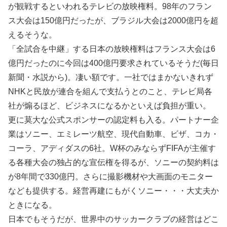
が観戦するといわれるテレビの放映権料。98年のフラン
ス大会は150億円だったが、ブラジル大会は2000億円を超
えるそうな。
「全試合を中継」する日本の放映権料はフランス大会は6
億円だったのに今回は400億円要求されているそうだ(毎日
新聞・水説から)。凄い額です。一社ではまかないきれず
NHKと民放が連合を組んで支払うとのこと、テレビ局各
社が煽るほど、ビジネスになるかといえば負担が重い。
更に莫大な公式スポンサーの認定料も入る。パートナー企
業はソニー、エミレーツ航空、現代自動車、ビザ、コカ・
コーラ、アディダスの6社。W杯のみならずFIFAが主催す
る各種大会の独占的な宣伝権を得るが、ソニーの契約料は
が8年間で330億円。さらに撮影機材や大画面のモニター
なども提供する。経営再建にもがくソニー・・・大丈夫か
ときになる。
日本でもそうだが、世界中のサッカークラブの経営はどこ