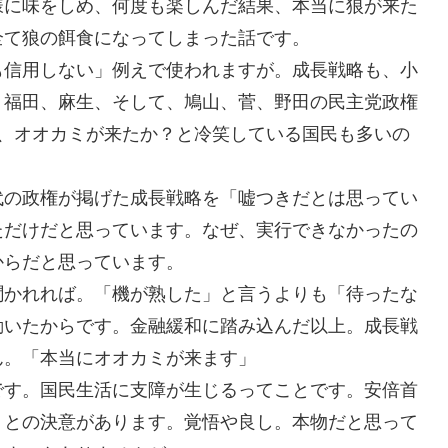
様に味をしめ、何度も楽しんだ結果、本当に狼が来た
全て狼の餌食になってしまった話です。
も信用しない」例えで使われますが。成長戦略も、小
、福田、麻生、そして、鳩山、菅、野田の民主党政権
た、オオカミが来たか？と冷笑している国民も多いの
代の政権が掲げた成長戦略を「嘘つきだとは思ってい
ただけだと思っています。なぜ、実行できなかったの
からだと思っています。
聞かれれば。「機が熟した」と言うよりも「待ったな
動いたからです。金融緩和に踏み込んだ以上。成長戦
ん。「本当にオオカミが来ます」
です。国民生活に支障が生じるってことです。安倍首
」との決意があります。覚悟や良し。本物だと思って