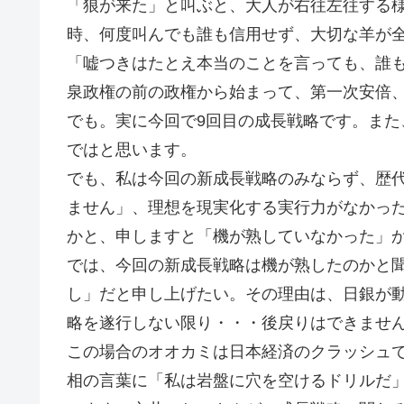
「狼が来た」と叫ぶと、大人が右往左往する
時、何度叫んでも誰も信用せず、大切な羊が
「嘘つきはたとえ本当のことを言っても、誰
泉政権の前の政権から始まって、第一次安倍
でも。実に今回で9回目の成長戦略です。ま
ではと思います。
でも、私は今回の新成長戦略のみならず、歴
ません」、理想を現実化する実行力がなかっ
かと、申しますと「機が熟していなかった」
では、今回の新成長戦略は機が熟したのかと
し」だと申し上げたい。その理由は、日銀が
略を遂行しない限り・・・後戻りはできませ
この場合のオオカミは日本経済のクラッシュ
相の言葉に「私は岩盤に穴を空けるドリルだ