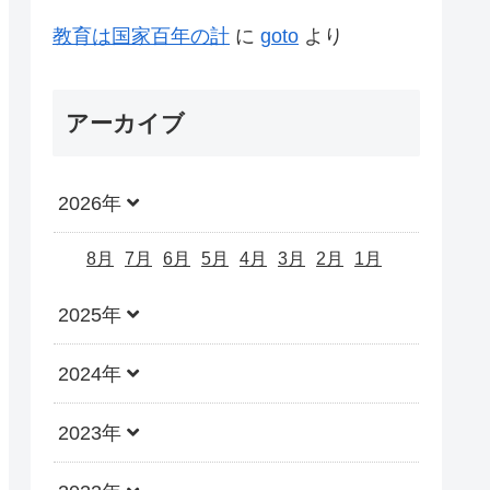
教育は国家百年の計
に
goto
より
アーカイブ
2026年
8月
7月
6月
5月
4月
3月
2月
1月
2025年
2024年
2023年