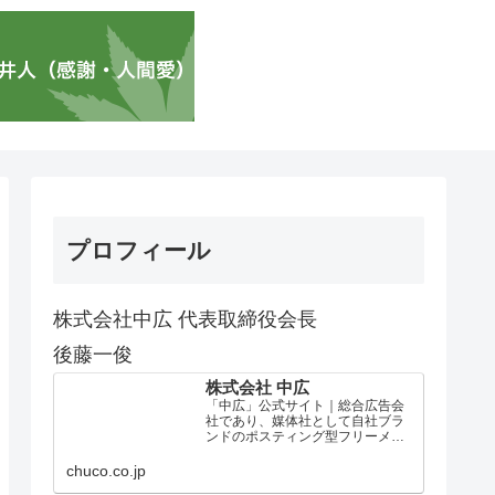
プロフィール
株式会社中広 代表取締役会長
後藤一俊
株式会社 中広
「中広」公式サイト｜総合広告会
社であり、媒体社として自社ブラ
ンドのポスティング型フリーメデ
ィア、ハッピーメディア®『地域み
っちゃく生活情報誌®』を全国で
chuco.co.jp
1100万部以上展開しています。