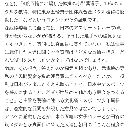
などは「4度五輪に出場した体操の小野喬選手、13個のメ
ダルを獲得。特に東京五輪男子団体総合金メダル獲得に感
動した」などというコメントがその証明です。
森組織委会長に至っては「日本のアスリートもハーフ(意
味がわからないが)が増える。そうした選手への偏見をな
くすべき」と、質問には真面目に答えていない。私は理事
に就任した人達に聞くべき質問は「どんな五輪を描き、ど
んな役割を果たしたいか？」ではないでしょうか。
勿論、その視点で答えたのが森元首相であり、元電通の専
務の「民間資金を集め運営費に当てるべき」だとか、「役
割は日本がメダルたくさん取ることと、日本中でスポーツ
を盛んにすること。若者が世界の人触れあう機会をつくる
こと」と主旨を明確に述べる文化省・スポーツ少年局長
は、恣意的な質問を無視した意見ではないでしょうか。
アベベに感動したとか、東京五輪の女子バレーとか円谷の
銅メダルとか真面目に答えた人達は朝日の「こんな程度の