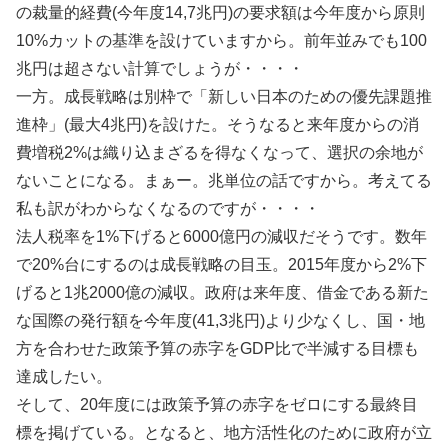
の裁量的経費(今年度14,7兆円)の要求額は今年度から原則
10%カットの基準を設けていますから。前年並みでも100
兆円は超さない計算でしょうが・・・・
一方。成長戦略は別枠で「新しい日本のための優先課題推
進枠」(最大4兆円)を設けた。そうなると来年度からの消
費増税2%は織り込まざるを得なくなって、選択の余地が
ないことになる。まぁー。兆単位の話ですから。考えてる
私も訳がわからなくなるのですが・・・・
法人税率を1%下げると6000億円の減収だそうです。数年
で20%台にするのは成長戦略の目玉。2015年度から2%下
げると1兆2000億の減収。政府は来年度、借金である新た
な国際の発行額を今年度(41,3兆円)より少なくし、国・地
方を合わせた政策予算の赤字をGDP比で半減する目標も
達成したい。
そして、20年度には政策予算の赤字をゼロにする最終目
標を掲げている。となると、地方活性化のために政府が立