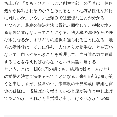
ち上げた「まち・ひと・しごと創生本部」の予算は一体何
処から捻出されるのか？と考えると・・地方活性化が如何
に難しいか。いや、お上頼みでは無理なことが分かる。
となると。最終の解決方法は景気が回復して、税収が増え
る意外に道はないってことになる。法人税の減税がその呼
び水になるか。ギリギリの選択を迫られることになる。地
方の活性化は、そこに住む一人ひとりが勝手なことを言わ
ないで、自らやるべきことを整理して、自分達の力で創造
することを考えねばならないという結論に達する。
ということは、100兆円の話でも、結局は我々一人ひとり
の覚悟と決意で決まるってことになる。来年の話は鬼が笑
うと申しますが。猛暑の中、来年度の予算編成に取組む官
僚の皆様に、省益ばかり考えていると鬼が笑うと申し上げ
て良いのか。それとも苦労様と申し上げるべきか？Goto