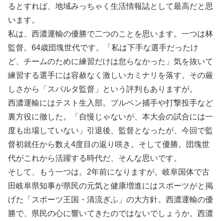
るとすれば、地域みっちゃく生活情報誌として最高だと思
います。
私は、西濃運輸の優勝で二つのことを思います。一つは林
監督。64歳団塊世代です。「私は下手な選手だったけ
ど、チームのために練習だけは怠らなかった」気を抜いて
練習する選手には容赦なく激しいカミナリを落す。その厳
しさから「スパルタ監督」という評判もありますが。
西濃運輸にはテスト生入部。ブルペン捕手や打撃投手など
裏方役に徹した。「自慢じゃないが、本大会の試合には一
度も出場していない」引退後、監督となったが、今回で監
督初就任から数え4度目の返り咲き。そして優勝。団塊世
代がこれから活躍する時代だ、そんな思いです。
そして、もう一つは。2年前になりますが。岐阜国体で古
田岐阜県知事が県民の元気と健康増進にはスポーツがと掲
げた「スポーツ王国・清流ぎふ」の大方針。西濃運輸の優
勝で、県民の心に響いてきたのではないでしょうか。西濃