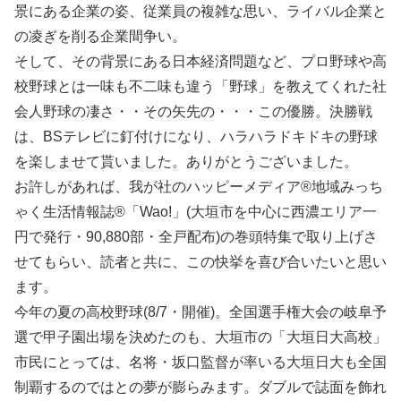
景にある企業の姿、従業員の複雑な思い、ライバル企業と
の凌ぎを削る企業間争い。
そして、その背景にある日本経済問題など、プロ野球や高
校野球とは一味も不二味も違う「野球」を教えてくれた社
会人野球の凄さ・・その矢先の・・・この優勝。決勝戦
は、BSテレビに釘付けになり、ハラハラドキドキの野球
を楽しませて貰いました。ありがとうございました。
お許しがあれば、我が社のハッピーメディア®地域みっち
ゃく生活情報誌®「Wao!」(大垣市を中心に西濃エリア一
円で発行・90,880部・全戸配布)の巻頭特集で取り上げさ
せてもらい、読者と共に、この快挙を喜び合いたいと思い
ます。
今年の夏の高校野球(8/7・開催)。全国選手権大会の岐阜予
選で甲子園出場を決めたのも、大垣市の「大垣日大高校」
市民にとっては、名将・坂口監督が率いる大垣日大も全国
制覇するのではとの夢が膨らみます。ダブルで誌面を飾れ