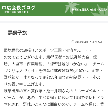
黒獅子旗
2014/08/04 6:04:21 AM
団塊世代の頑張りとスポーツ王国・清流ぎふ・・・
おめでとうございます。第85回都市対抗野球大会、優
勝。大垣市・西濃運輸。「練習は嘘はつかない」「チーム
づくりは人づくり」を信念に林教雄監督(64)の元、企業・
野球部が一体となって創部55年目での初制覇・・・心よ
りお祝い申し上げます。
岐阜出身の直木賞作家・池土井潤さんの「ルーズベルト・
ゲーム」が、あの「半沢直樹」に続いてTBSでテレビドラ
マ化され、野球がこんなに面白いのか。チームを通じ、背