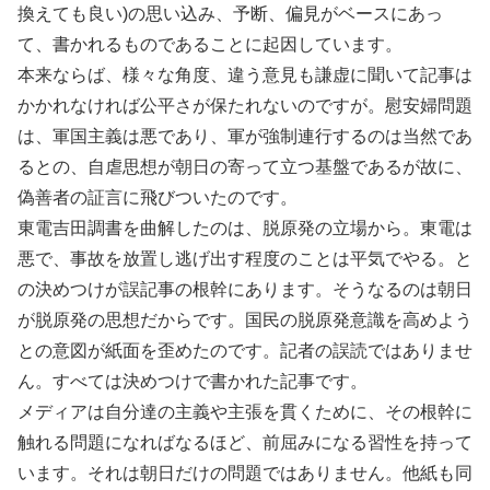
換えても良い)の思い込み、予断、偏見がベースにあっ
て、書かれるものであることに起因しています。
本来ならば、様々な角度、違う意見も謙虚に聞いて記事は
かかれなければ公平さが保たれないのですが。慰安婦問題
は、軍国主義は悪であり、軍が強制連行するのは当然であ
るとの、自虐思想が朝日の寄って立つ基盤であるが故に、
偽善者の証言に飛びついたのです。
東電吉田調書を曲解したのは、脱原発の立場から。東電は
悪で、事故を放置し逃げ出す程度のことは平気でやる。と
の決めつけが誤記事の根幹にあります。そうなるのは朝日
が脱原発の思想だからです。国民の脱原発意識を高めよう
との意図が紙面を歪めたのです。記者の誤読ではありませ
ん。すべては決めつけで書かれた記事です。
メディアは自分達の主義や主張を貫くために、その根幹に
触れる問題になればなるほど、前屈みになる習性を持って
います。それは朝日だけの問題ではありません。他紙も同