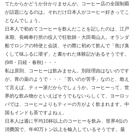
てたからかどうか分かりませんが。コーヒー店の全国制覇
が話題になるのは。それだけ日本人がコーヒー好きってこ
となんでしょう。
日本人で初めてコーヒーを飲んだことを記したのは、江戸
末期、長崎奉行所の役人で狂歌師・大田蜀山人。オランダ
船でロシアの特使と会談、その際に初めて飲んで「焦げ臭
くして味ふるに堪ず」と書かれた体験記があるそうです。
(9/8・日経・春秋)・・・
私は原則、コーヒーは飲みません。別段理由はないのです
が。胃の薬のようで・・・「苦いのが苦手」なのと、敢え
て言えば、ティー派だからでしょうか。コーヒーって、世
界的な飲み物かといえばそうでもないらしくて、ヨーロッ
パでは、コーヒーよりもティーの方がよく飲まれます。中
国もインドも茶ですよねぇ。
日本人は週に平均10杯以上のコーヒーを飲み、世界4位の
消費国で、年40万トン以上を輸入しているそうです。最