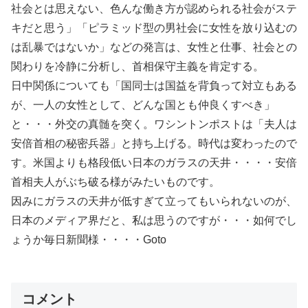
社会とは思えない、色んな働き方が認められる社会がステ
キだと思う」「ピラミッド型の男社会に女性を放り込むの
は乱暴ではないか」などの発言は、女性と仕事、社会との
関わりを冷静に分析し、首相保守主義を肯定する。
日中関係についても「国同士は国益を背負って対立もある
が、一人の女性として、どんな国とも仲良くすべき」
と・・・外交の真髄を突く。ワシントンポストは「夫人は
安倍首相の秘密兵器」と持ち上げる。時代は変わったので
す。米国よりも格段低い日本のガラスの天井・・・・安倍
首相夫人がぶち破る様がみたいものです。
因みにガラスの天井が低すぎて立ってもいられないのが、
日本のメディア界だと、私は思うのですが・・・如何でし
ょうか毎日新聞様・・・・Goto
コメント