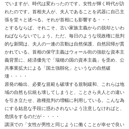
でいますが。時代は変わったのです。女性が輝く時代が訪
れたのです。首相夫人が、夫人であることを武器に自己主
張を堂々と述べる。それが首相にも影響する・・・
とするならば、それこそ、古い家族主義からの脱却といわ
ねばならないでしょう。ただ、毎日のような現政権に批判
的な新聞は、夫人の一連の言動は自然保護、自然回帰が貫
かれている。首相の保守主義はウォール街の強欲な資本主
義背景に、経済優先で「瑞穂の国の資本主義」を歪め、公
共事業拡大による「国土強靱化」というなの自然破
壊・・・・
原発の輸出、必要な規範も破壊する規制緩和、これらは地
域の自然も伝統も壊してしまうと、ことさら夫人との違い
を引き立たせ、政権批判の増幅に利用している。こんな為
にする姑息な手段に惑わされないよう注意しなければと、
危惧をするのだが・・・・
講演での「女性が男性と同じように働くことが幸せで良い