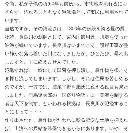
今尚、私が子供の頃(60年も前)から、市街地を流れるにも
拘らず、汚れることもなく遊泳場として市民に利用されて
います。
当然ですが、その清流さは、1300年の伝統を誇る夏の風
物詩、長良川の鵜飼として、宮内庁御用達、川鵜を使った
鮎漁が続いています。長良川はいまでこそ、護岸工事が整
い静かな落ち着いた川になりましたが、ひとたび、暴れ出
しますと、手に終えませんでした。
氾濫すれば、一瞬にして田畠を押し潰し、農作物を根こそ
ぎ押し流してしまいます。しかし、それは住民を苦しめる
のですが。一方では、濃尾平野を肥沃に変える役目も果た
しました。司馬遼太郎の「国盗り物語」に「美濃を制する
者は天下を制す」といわれる根拠は、長良川が氾濫するこ
とによって・・・
作り出された、農作物がたわわに稔る肥沃な土地を抑えれ
ば、上洛への兵站を確保できるからにあります。いや、そ