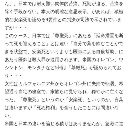
ん」。日本では耐え難い肉体的苦痛。死期が迫る。苦痛を
除く手段がない。本人の明確な意思表示。があれば、積極
的な安楽死を認める4要件との判決が司法で示されていま
すが・・・
このケース、日本では「尊厳死」にあたる「延命措置を断
って死を迎えること」とは違い「自分で薬を飲むことがで
きる状態で、安楽死というよりも医師による自殺幇助」に
あたり医師は殺人罪が適用されます。米国のオレゴン、ワ
シントン、モンタナなど5州は「尊厳死」が認められてお
り・・・
女性はカルフォルニア州からオレゴン州に夫婦で転居、希
望通り自宅の寝室で、家族らに見守られ、穏やかに亡くな
った。「尊厳死」というのか「安楽死」というのか。言葉
は違いますが「死ぬ権利」を全うしたことには間違いな
い。
米国と日本の違いを論じる積りはありませんが。急激に進