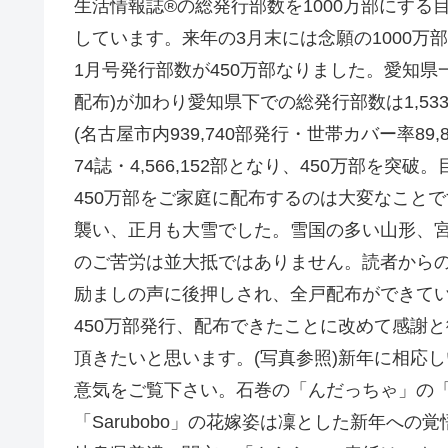
生活情報誌®の総発行部数を1000万部にする
しています。来年の3月末には念願の1000万
1月号発行部数が450万部なりました。愛知県一
配布)が加わり愛知県下での総発行部数は1,533
(名古屋市内939,740部発行・世帯カバー率8
74誌・4,566,152部となり、450万部を突
450万部をご家庭に配布するのは大変なこと
襲い、正月も大雪でした。雪国の多い山形、
のご苦労は並大抵ではありません。読者から
励ましの声に後押しされ、全戸配布ができて
450万部発行、配布できたことに改めて感謝
頂きたいと思います。(写真参照)新年に相応
意気をご覧下さい。石巻の「んだっちゃ」の「W
「Sarubobo」の花嫁姿は凜とした新年への