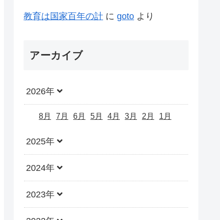
教育は国家百年の計
に
goto
より
アーカイブ
2026年
8月
7月
6月
5月
4月
3月
2月
1月
2025年
2024年
2023年