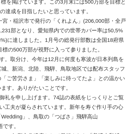
目標を掲げています。この3月末には500万部を目標と
部の達成を目指したいと思っています。
宮・稲沢市で発行の「くれよん」(206,000部・全戸
,231部となり、愛知県内での世帯カバー率は50,5%
9,8%)に達しました。1月号の総発行部数は全国18府県
破。目標の500万部が視野に入って参りました。
です。取分け、今年は12月に何度も寒波が日本列島を
宮城、新潟、北陸、飛騨、鳥取地区では配布スタッフ
の「ご苦労さま」「楽しみに待ってたよ」との温かい
います。ありがたいことです。
と御礼を申し上げます。74誌の表紙をじっくりとご覧
しい工夫が凝らされています。新年を寿ぐ作り手の心
edding」、鳥取の「つばさ」飛騨高山
覚悟です。