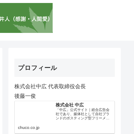
プロフィール
株式会社中広 代表取締役会長
後藤一俊
株式会社 中広
「中広」公式サイト｜総合広告会
社であり、媒体社として自社ブラ
ンドのポスティング型フリーメデ
ィア、ハッピーメディア®『地域み
っちゃく生活情報誌®』を全国で
chuco.co.jp
1100万部以上展開しています。