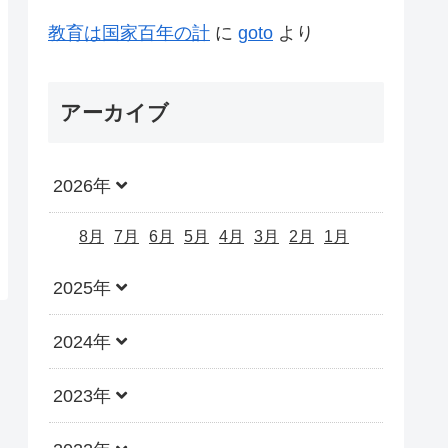
教育は国家百年の計
に
goto
より
アーカイブ
2026年
8月
7月
6月
5月
4月
3月
2月
1月
2025年
2024年
2023年