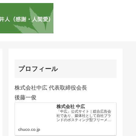
プロフィール
株式会社中広 代表取締役会長
後藤一俊
株式会社 中広
「中広」公式サイト｜総合広告会
社であり、媒体社として自社ブラ
ンドのポスティング型フリーメデ
ィア、ハッピーメディア®『地域み
っちゃく生活情報誌®』を全国で
chuco.co.jp
1100万部以上展開しています。