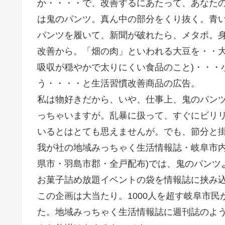
か・・・・で、改善するにあたって、あなた
は鬼のパンツ。真ん中の部分をくり抜く。青い線
パンツを履いて、新聞が破れたら、メタポ。
改善から。「畑の肉」といわれる大豆を・・大
吸収が穏やかで太りにくい食品のこと)・・・
う・・・・と生活習慣改善商品の広告。
私は物好きだから、いや、仕事上、鬼のパン
っちゃいますが。乱暴に扱って、すぐにビリ
いるとはとても思えませんが。でも、節分と
我が社の地域みっちゃく生活情報誌・岐阜市内で発
県市・羽島市郡・全戸配布)では、鬼のパンツ
お菓子詰め放題イベントの袋を情報誌に挟み
この企画は大当たり。1000人を超す岐阜市民
た。地域みっちゃく生活情報誌に週刊誌のよ