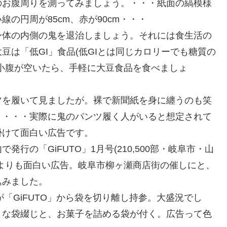
のお腹周りを測ってみましょう。・・・紙面の縞模様
の円周が85cm、赤が90cm・・・
身体の内側の鬼を退治しましょう。それには食生活の
豆は「低GI」食品(低GIとは同じカロリーでも糖質の
小腹が空いたら、手軽に大豆食品を食べましょ
ツを履いて見ましたが。裸で新聞紙を身に纏うのも笑
リ・・・実際に鬼のパンツ履く人がいると想定されて
掛けて面白い広告です。
行の「GiFUTO」1月号(210,500部・岐阜市・山
よりも面白い広告。岐阜市柳ヶ瀬商店街の催しにと、
込みました。
が「GiFUTO」から袋を切り離し持参。大盛況でし
うな袋綴じと、お菓子を詰める袋が付く。広告って色