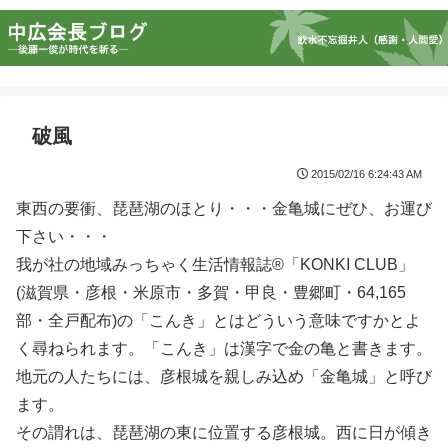
破風
2015/02/16 6:24:43 AM
東西の要衝、琵琶湖のほとり・・・金亀城にぜひ、お運び
下さい・・・
我が社の地域みっちゃく生活情報誌®「KONKI CLUB」
(滋賀県・彦根・米原市・多賀・甲良・豊郷町・64,165
部・全戸配布)の「こんき」とはどういう意味ですかとよ
く尋ねられます。「こんき」は漢字で金の亀と書きます。
地元の人たちには、彦根城を親しみ込め「金亀城」と呼び
ます。
その謂れは、琵琶湖の東に位置する彦根城。西に日が傾き