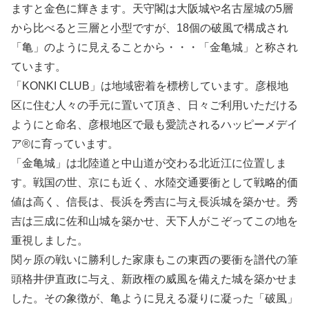
ますと金色に輝きます。天守閣は大阪城や名古屋城の5層
から比べると三層と小型ですが、18個の破風で構成され
「亀」のように見えることから・・・「金亀城」と称され
ています。
「KONKI CLUB」は地域密着を標榜しています。彦根地
区に住む人々の手元に置いて頂き、日々ご利用いただける
ようにと命名、彦根地区で最も愛読されるハッピーメデイ
ア®に育っています。
「金亀城」は北陸道と中山道が交わる北近江に位置しま
す。戦国の世、京にも近く、水陸交通要衝として戦略的価
値は高く、信長は、長浜を秀吉に与え長浜城を築かせ。秀
吉は三成に佐和山城を築かせ、天下人がこぞってこの地を
重視しました。
関ヶ原の戦いに勝利した家康もこの東西の要衝を譜代の筆
頭格井伊直政に与え、新政権の威風を備えた城を築かせま
した。その象徴が、亀ように見える凝りに凝った「破風」