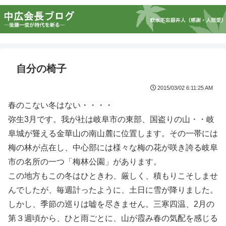
自分の椅子
2015/03/02 6:11:25 AM
春のこない冬はない・・・・
弥生3月です。我が社は岐阜市の東部、国盗りの山・・岐
阜城が聳える金華山の南山麓に位置します。その一帯には
梅の林が点在し、中心部には様々な梅の花が咲き誇る岐阜
市の名所の一つ「梅林公園」があります。
この地方もこの冬はひときわ、厳しく、積もりこそしませ
んでしたが、毎週計ったように、土日に雪が降りました。
しかし、季節の巡りは嘘を尽きません。三寒四温、2月の
第３週頃から、ひと雨ごとに、山が霞み春の気配を感じる