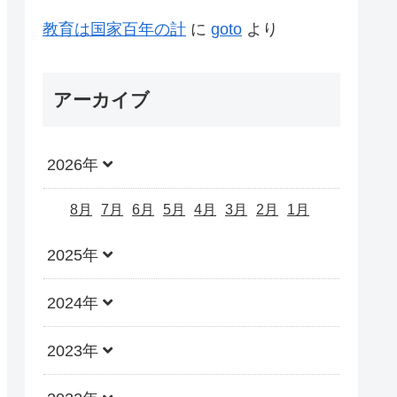
教育は国家百年の計
に
goto
より
アーカイブ
2026年
8月
7月
6月
5月
4月
3月
2月
1月
2025年
2024年
2023年