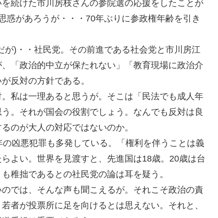
いを続けた市川房枝さんの参院選の応援をしたことが
思惑があろうが・・・70年ぶりに参政権年齢を引き
だが)・・社民党。その前進である社会党と市川房江
が、「政治的中立が保たれない」「教育現場に政治介
いが反対の方針である。
対。私は一理あると思うが。そこは「民法でも成人年
思う。それが国会の役割でしょう。なんでも反対は良
するのが大人の対応ではないのか。
年の凶悪犯罪も多発している。「権利を伴うことは義
らよい。世界を見渡すと、先進国は18歳。20歳は台
りも稚拙であるとの社民党の論は耳を疑う。
いのでは、そんな声も聞こえるが。それこそ政治の責
、若者が投票所に足を向けるとは思えない。それと、