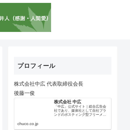
プロフィール
株式会社中広 代表取締役会長
後藤一俊
株式会社 中広
「中広」公式サイト｜総合広告会
社であり、媒体社として自社ブラ
ンドのポスティング型フリーメデ
ィア、ハッピーメディア®『地域み
っちゃく生活情報誌®』を全国で
chuco.co.jp
1100万部以上展開しています。