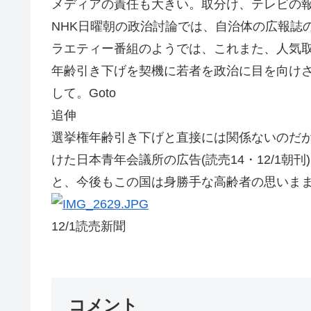
メディアの責任も大きい。取分け、テレビの
NHK日曜朝の政治討論では、自治体の広報誌
ラエティー番組のようでは、これまた、人気
年齢引き下げを契機に若者を政治に目を向け
して。Goto
追伸
選挙権年齢引き下げと直接には関係ないのだ
けた日本青年会議所の広告(読売14・12/1
と、今後もこの国は身勝手な高齢者の思いま
12/1読売新聞
コメント