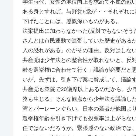
学生時代、女性の地位向上を求めて不屈の戦
ある身とすれば、与野党6党が・・それぞれに
下げたことには、感慨深いものがある。
法案提出に加わらなかった(反対でもないそう
さんとは市民運動で連帯していた歴史がある
入の恐れがある」のがその理由。反対はしな
共産党は少年法との整合性が取れないと、反
齢を選挙権に合わせて行く」議論が必要だと
いが、先ずは、引き下げ案に賛成して、議論
共産党も衆院で20議席以上あるのだから、少
務も生じる」そんな観点から少年法を議論した
湾とバーレーンぐらい。日本の若者が他国よ
選挙権年齢を引き下げても投票率は上がらな
任ではないだろうか。緊張感のない政治では