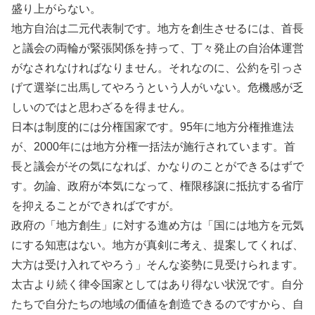
盛り上がらない。
地方自治は二元代表制です。地方を創生させるには、首長
と議会の両輪が緊張関係を持って、丁々発止の自治体運営
がなされなければなりません。それなのに、公約を引っさ
げて選挙に出馬してやろうという人がいない。危機感が乏
しいのではと思わざるを得ません。
日本は制度的には分権国家です。95年に地方分権推進法
が、2000年には地方分権一括法が施行されています。首
長と議会がその気になれば、かなりのことができるはずで
す。勿論、政府が本気になって、権限移譲に抵抗する省庁
を抑えることができればですが。
政府の「地方創生」に対する進め方は「国には地方を元気
にする知恵はない。地方が真剣に考え、提案してくれば、
大方は受け入れてやろう」そんな姿勢に見受けられます。
太古より続く律令国家としてはあり得ない状況です。自分
たちで自分たちの地域の価値を創造できるのですから、自