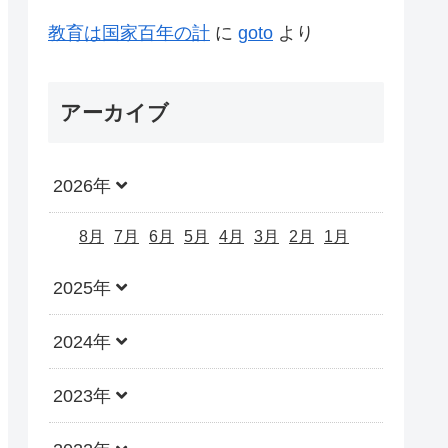
教育は国家百年の計
に
goto
より
アーカイブ
2026年
8月
7月
6月
5月
4月
3月
2月
1月
2025年
2024年
2023年