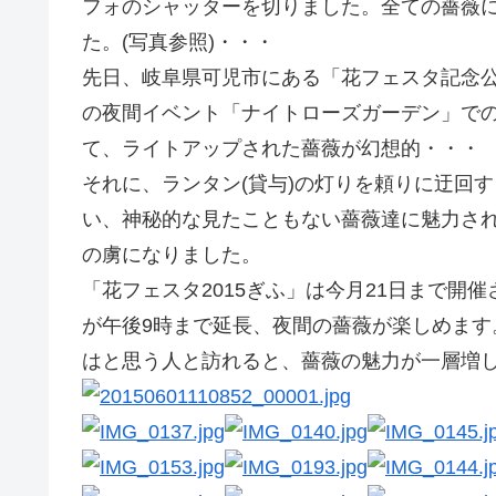
フォのシャッターを切りました。全ての薔薇
た。(写真参照)・・・
先日、岐阜県可児市にある「花フェスタ記念公
の夜間イベント「ナイトローズガーデン」で
て、ライトアップされた薔薇が幻想的・・・
それに、ランタン(貸与)の灯りを頼りに迂回
い、神秘的な見たこともない薔薇達に魅力さ
の虜になりました。
「花フェスタ2015ぎふ」は今月21日まで開催さ
が午後9時まで延長、夜間の薔薇が楽しめま
はと思う人と訪れると、薔薇の魅力が一層増し