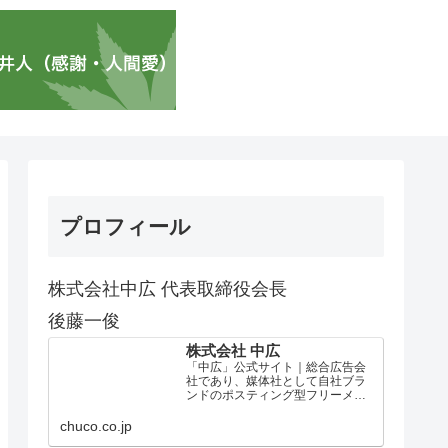
プロフィール
株式会社中広 代表取締役会長
後藤一俊
株式会社 中広
「中広」公式サイト｜総合広告会
社であり、媒体社として自社ブラ
ンドのポスティング型フリーメデ
ィア、ハッピーメディア®『地域み
っちゃく生活情報誌®』を全国で
chuco.co.jp
1100万部以上展開しています。