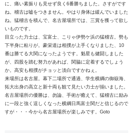
に、痛い素振りも見せず良く6番勝ちました。さすがです
ね。稽古は嘘をつきません。やはり身体は緩んでいました
ね。猛稽古を積んで、名古屋場所では、三賞を獲って欲し
いものです。
目立った力士は、宝富士、こりゃ伊勢ケ浜の猛稽古。勢も
下半身に粘りが。豪栄道は相撲が上手くなりました、10
番は勝てる大関になったようです。魁星も健闘しました
が、四股を踏む努力があれば、関脇に定着するでしょう
か。高安も相撲がチョッと淡白ですかねぇ。
来場所は名古屋。幕下二場所で通過、学生横綱の御嶽海、
拓大出身の高立と新十両も観て見たい力士が揃いました。
名古屋場所の優勝は、勿論、手術が癒えて、猛稽古に励み
に一段と強く逞しくなった横綱日馬富士関だと信じるので
すが・・・今から名古屋場所が楽しみです。Goto