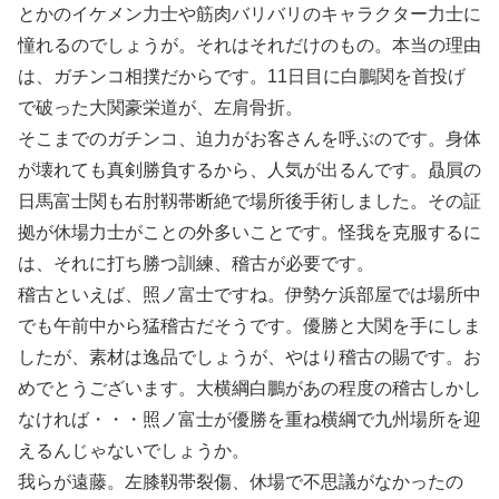
とかのイケメン力士や筋肉バリバリのキャラクター力士に
憧れるのでしょうが。それはそれだけのもの。本当の理由
は、ガチンコ相撲だからです。11日目に白鵬関を首投げ
で破った大関豪栄道が、左肩骨折。
そこまでのガチンコ、迫力がお客さんを呼ぶのです。身体
が壊れても真剣勝負するから、人気が出るんです。贔屓の
日馬富士関も右肘靱帯断絶で場所後手術しました。その証
拠が休場力士がことの外多いことです。怪我を克服するに
は、それに打ち勝つ訓練、稽古が必要です。
稽古といえば、照ノ富士ですね。伊勢ケ浜部屋では場所中
でも午前中から猛稽古だそうです。優勝と大関を手にしま
したが、素材は逸品でしょうが、やはり稽古の賜です。お
めでとうございます。大横綱白鵬があの程度の稽古しかし
なければ・・・照ノ富士が優勝を重ね横綱で九州場所を迎
えるんじゃないでしょうか。
我らが遠藤。左膝靱帯裂傷、休場で不思議がなかったの