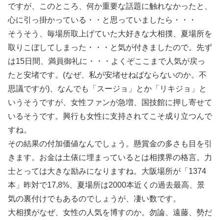
ですが、このところ、何か重要な話題に触れなかったと、
心に引っ掛かっている・・と思っていましたら・・・
そうそう、毎場所取上げていた大好きな大相撲、夏場所を
取りこぼしてしまった・・・と気が付きましたので。先ず
は15日間、満員御礼に・・・よくぞここまで人気が戻っ
たと安堵です。(なぜ、私が安堵せねばならないのか。不
思議ですが)、なんでも「スージョ」とか「リキジョ」と
いうそうですが、女性ファンが急増、国技館に押し寄せて
いるそうです。興行も女性に支持されてこそ成り立つんで
すね。
その結果の付加価値なんでしょう。懸賞金の多さも目を引
きます。お金は土俵に埋まっているとは相撲界の格言。力
士とっては大きな励みになりますね。大阪場所が「1374
本」昨対で17,8%、夏場所は2000本近くの過去最高、景
気の裏付けでもあるのでしょうが、凄い数です。
大相撲がなぜ、女性の人気を博すのか。勿論、遠藤、勢だ