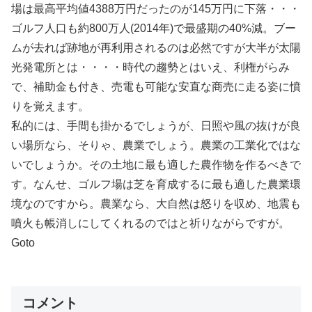
場は最高平均値4388万円だったのが145万円に下落・・・
ゴルフ人口も約800万人(2014年)で最盛期の40%減。ブー
ムが去れば跡地が再利用されるのは必然ですが大半が太陽
光発電所とは・・・・時代の趨勢とはいえ、利権がらみ
で、補助金も付き、売電も可能な安直な商売に走る姿に憤
りを覚えます。
私的には、手間も掛かるでしょうが、日照や風の抜けが良
い場所なら、そりゃ、農業でしょう。農業の工業化ではな
いでしょうか。その土地に最も適した農作物を作るべきで
す。なんせ、ゴルフ場は芝を育成するに最も適した農業環
境なのですから。農業なら、大自然は怒りを収め、地震も
噴火も帳消しにしてくれるのではと祈りながらですが。
Goto
コメント