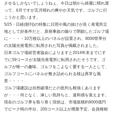
させるしかないでしょうねぇ。今日は朝から綺麗に晴れ渡
って、6月ですが五月晴れの爽やか天気です。ゴルフに行
こうかと思います。
5/25・日経(朝刊)の特集に日照や風の抜けが良く発電所立
地として好条件だと、原発事故の煽りで閉鎖したゴルフ場
に・・・・10万枚以上のパネルが設置され、8000世帯分
の太陽光発電所に転用された写真が掲載されました。
日本ゴルフ場経営者協会によりますと2014年末までにす
でに59コースが太陽光発電所に転用されたそうです。ゴ
ルフが唯一の趣味。ゴルフをこよなく愛する一人として、
ゴルフコースにパネルが敷き詰められる様は異常な風
景・・・・
ゴルフ場建設は自然破壊だとの批判も根強くあります
が・・・何となく、淋しい気持ちと、違和感を覚えます。
現在のゴルフ界を取り巻く現状は、市場規模約9000億円
でピーク時の半分。200コース以上が廃業予定。会員権相