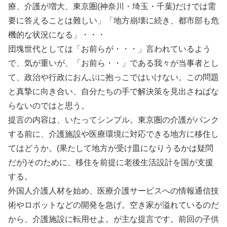
療、介護が増大、東京圏(神奈川・埼玉・千葉)だけでは需
要に答えることは難しい」「地方崩壊に続き、都市部も危
機的な状況になる」・・・
団塊世代としては「お前らが・・・」言われているよう
で、気が重いが、「お前ら・・」である我々が当事者とし
て、政治や行政におんぶに抱っこではいけない。この問題
と真摯に向き合い、自分たちの手で解決策を見出さねばな
らないのではと思う。
提言の内容は、いたってシンプル。東京圏の介護がパンク
する前に、介護施設や医療環境に対応できる地方に移住し
てはどうか。(果たして地方が受け皿になりうるかは疑問
だが)そのために、移住を前提に老後生活設計を国が支援
する。
外国人介護人材を始め、医療介護サービスへの情報通信技
術やロボットなどの開発を急げ。空き家が溢れているのだ
から、介護施設に転用せよ。が主な提言です。前回の子供