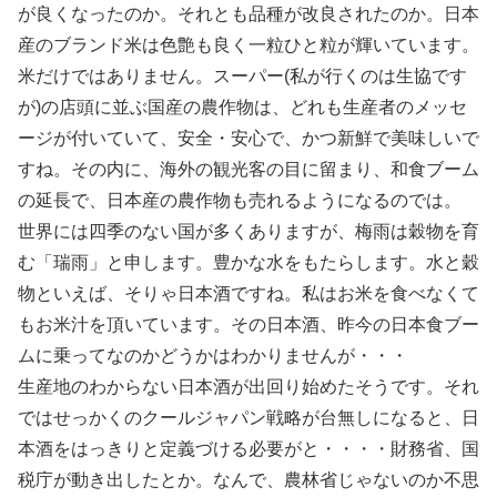
が良くなったのか。それとも品種が改良されたのか。日本
産のブランド米は色艶も良く一粒ひと粒が輝いています。
米だけではありません。スーパー(私が行くのは生協です
が)の店頭に並ぶ国産の農作物は、どれも生産者のメッセ
ージが付いていて、安全・安心で、かつ新鮮で美味しいで
すね。その内に、海外の観光客の目に留まり、和食ブーム
の延長で、日本産の農作物も売れるようになるのでは。
世界には四季のない国が多くありますが、梅雨は穀物を育
む「瑞雨」と申します。豊かな水をもたらします。水と穀
物といえば、そりゃ日本酒ですね。私はお米を食べなくて
もお米汁を頂いています。その日本酒、昨今の日本食ブー
ムに乗ってなのかどうかはわかりませんが・・・
生産地のわからない日本酒が出回り始めたそうです。それ
ではせっかくのクールジャパン戦略が台無しになると、日
本酒をはっきりと定義づける必要がと・・・・財務省、国
税庁が動き出したとか。なんで、農林省じゃないのか不思