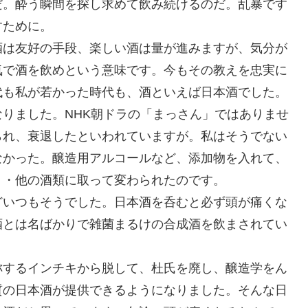
だ。酔う瞬間を探し求めて飲み続けるのだ。乱暴です
すために。
酒は友好の手段、楽しい酒は量が進みますが、気分が
気で酒を飲めという意味です。今もその教えを忠実に
代も私が若かった時代も、酒といえば日本酒でした。
りました。NHK朝ドラの「まっさん」ではありませ
られ、衰退したといわれていますが。私はそうでない
なかった。醸造用アルコールなど、添加物を入れて、
・・他の酒類に取って変わられたのです。
どいつもそうでした。日本酒を呑むと必ず頭が痛くな
酒とは名ばかりで雑菌まるけの合成酒を飲まされてい
称するインチキから脱して、杜氏を廃し、醸造学をん
質の日本酒が提供できるようになりました。そんな日