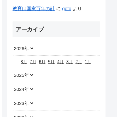
教育は国家百年の計
に
goto
より
アーカイブ
2026年
8月
7月
6月
5月
4月
3月
2月
1月
2025年
2024年
2023年