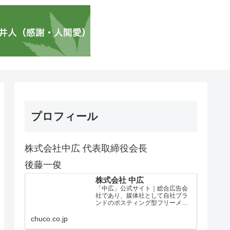
プロフィール
株式会社中広 代表取締役会長
後藤一俊
株式会社 中広
「中広」公式サイト｜総合広告会
社であり、媒体社として自社ブラ
ンドのポスティング型フリーメデ
ィア、ハッピーメディア®『地域み
っちゃく生活情報誌®』を全国で
chuco.co.jp
1100万部以上展開しています。