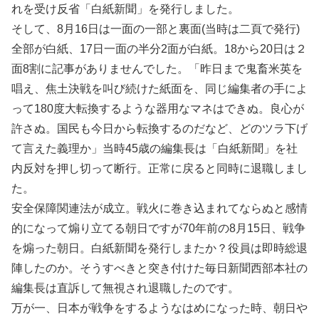
れを受け反省「白紙新聞」を発行しました。
そして、8月16日は一面の一部と裏面(当時は二頁で発行)
全部が白紙、17日一面の半分2面が白紙。18から20日は２
面8割に記事がありませんでした。「昨日まで鬼畜米英を
唱え、焦土決戦を叫び続けた紙面を、同じ編集者の手によ
って180度大転換するような器用なマネはできぬ。良心が
許さぬ。国民も今日から転換するのだなど、どのツラ下げ
て言えた義理か」当時45歳の編集長は「白紙新聞」を社
内反対を押し切って断行。正常に戻ると同時に退職しまし
た。
安全保障関連法が成立。戦火に巻き込まれてならぬと感情
的になって煽り立てる朝日ですが70年前の8月15日、戦争
を煽った朝日。白紙新聞を発行しまたか？役員は即時総退
陣したのか。そうすべきと突き付けた毎日新聞西部本社の
編集長は直訴して無視され退職したのです。
万が一、日本が戦争をするようなはめになった時、朝日や