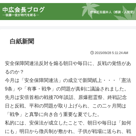
白紙新聞
2015/09/28 5:11:24 AM
安全保障関連法反対を煽る朝日や毎日に、反戦の覚悟があ
るのか？
今月は「安全保障関連法」の成立で新聞紙上・・・「憲法
9条」や「有事・戦争」の問題が真剣に議論されました。
先月は安倍首相の戦後70年談話、原爆慰霊祭、終戦記念
日と反戦、平和の問題が取り上げられ、この二ヶ月間は
「戦争」と真摯に向き合う重要な夏でした。
私的には、安保法が成立したことで、朝日や毎日は「如何
にも」明日から徴兵制が敷かれ、子供が戦場に送られ、戦