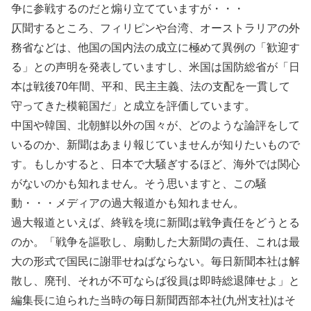
争に参戦するのだと煽り立てていますが・・・
仄聞するところ、フィリピンや台湾、オーストラリアの外
務省などは、他国の国内法の成立に極めて異例の「歓迎す
る」との声明を発表していますし、米国は国防総省が「日
本は戦後70年間、平和、民主主義、法の支配を一貫して
守ってきた模範国だ」と成立を評価しています。
中国や韓国、北朝鮮以外の国々が、どのような論評をして
いるのか、新聞はあまり報じていませんが知りたいもので
す。もしかすると、日本で大騒ぎするほど、海外では関心
がないのかも知れません。そう思いますと、この騒
動・・・メディアの過大報道かも知れません。
過大報道といえば、終戦を境に新聞は戦争責任をどうとる
のか。「戦争を謳歌し、扇動した大新聞の責任、これは最
大の形式で国民に謝罪せねばならない。毎日新聞本社は解
散し、廃刊、それが不可ならば役員は即時総退陣せよ」と
編集長に迫られた当時の毎日新聞西部本社(九州支社)はそ