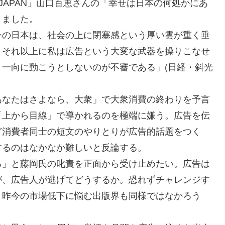
R JAPAN」山口百恵さんの「幸せは日本の何処かにあ
りました。
今の日本は、社会の上に閉塞感という厚い雲が重く垂
「それ以上に私は広告という大変な武器を操りこなせ
一向に動こうとしないのが不審である」(日経・斜光
あなたはさよなら、大衆」で大衆消費の終わりを予言
「上から目線」で導かれるのを極端に嫌う。広告を伝
ど消費者同士の短文のやりとりが広告的話題をつく
するのはなかなか難しいと反論する。
る」と藤岡氏の叱責を正面から受け止めたい。広告は
が、広告人が逃げてどうするか。恐れずチャレンジす
。昨今の市場低下に悩む出版界も同様ではなかろう