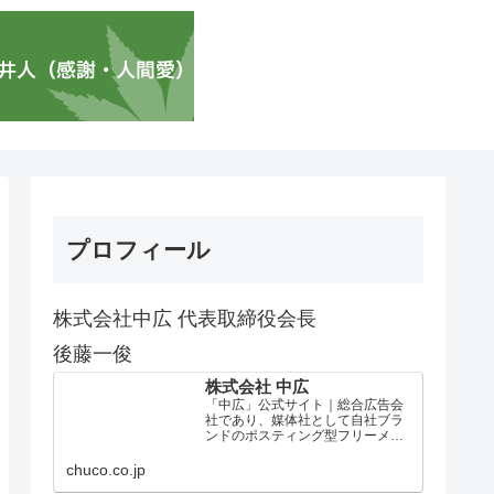
プロフィール
株式会社中広 代表取締役会長
後藤一俊
株式会社 中広
「中広」公式サイト｜総合広告会
社であり、媒体社として自社ブラ
ンドのポスティング型フリーメデ
ィア、ハッピーメディア®『地域み
っちゃく生活情報誌®』を全国で
chuco.co.jp
1100万部以上展開しています。