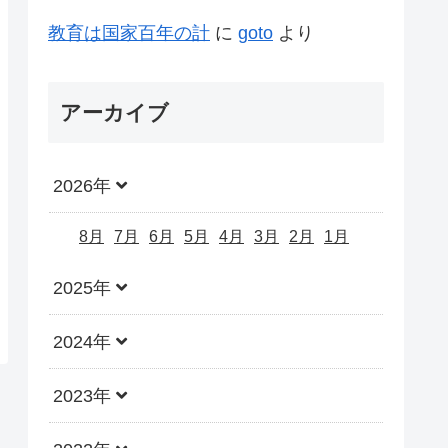
教育は国家百年の計
に
goto
より
アーカイブ
2026年
8月
7月
6月
5月
4月
3月
2月
1月
2025年
2024年
2023年