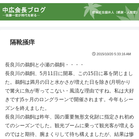
隔靴掻痒
2015/10/20 5:33:16 AM
長良川の鵜飼と小瀬の鵜飼・・・・
長良川の鵜飼、5月11日に開幕、この15日に幕を閉じまし
た。鵜飼は満月の日と水かさが増えた日を除き(月明かり
で篝火に魚が寄ってこない・風流な理由ですね。私は大好
きです)5ヶ月のロングラーンで開催されます。今年もシー
ズンを終えました。
長良川の鵜飼は昨年、国の重要無形文化財に指定され初め
てのシーズンでした。観光ブームに乗って観光客が増える
のではと期待、腕まくりして待ち構えましたが、結果は惨