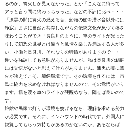
るのか、篝火しか見えなかった」とか「こんなに待って、
アッと言う間に終わぅちゃった」などの不評に比べ・・・
「漆黒の闇に篝火の燃える音。船頭の船を漕水音以外には
静寂」まさに自然と共存しながらの伝統文化が息づく姿を
味わうことができ「長良川のように、車のライトが光った
りして幻想の世界とは違うと風情を楽しみ満足する人が多
い」小瀬と長良川、それなりの特徴がありますので・・
違いを強調しても意味がありませんが。私は長良川の鵜飼
には覚悟がないと思えて仕方がありません。漆黒の闇に篝
火が映えてこそ、鵜飼環境です。その環境を作るには、市
民に協力を求めなければなりませんので、その覚悟がいり
ます。橋を渡る車のライトが興醒めなら、隠せば良いので
す。
旅館や民家の灯りが環境を妨げるなら、理解を求める努力
が必要です。それに、インバウンドの時代です。外国人に
観覧してもらう気持ちがあるのかないのか。あるならば、