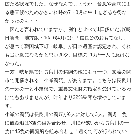
憺たる状況でした。なぜなんでしょうか。台風や豪雨によ
る悪天候のためかきいれ時の7・8月に中止せざるを得な
かったのも・・
一因だと言われていますが、例年と比べて1日多いだけ(朝
日新聞・地方版・10/16)4月には「信長公のおもてなし」
が息づく戦国城下町・岐阜」が日本遺産に認定され、それ
も追い風になるかと思いきや、目標の11万5千人に及ばな
かった。
一方。岐阜県では長良川の鵜飼の他にもう一つ、支流の関
市で開催される「小瀬鵜飼」があります。こちらは長良川
の十分の一と小規模で、重要文化財の指定を受けているわ
けでもありませんが、昨年より22%乗客を増やしていま
す。
小瀬の鵜飼は長良川の鵜匠が6人に対して3人。鵜舟一隻
に観覧船は3隻の組み合わせ、川幅が狭いから長良川の一
隻に45隻の観覧船を組み合わせ「遠くて何が行われてい