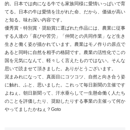
的。日本では肉になる牛でも家族同様に愛情いっぱいで育
てる。日本の牛は愛情を注がれた命、だから、価値が高い
と知る。味わ深い内容です。
優秀賞・特別賞・奨励賞に選ばれた作品には、農業に従事
する人達の「喜びや苦労」「仲間との共同作業」など生き
生きと働く姿が描かれています。農業はモノ作りの原点で
あると同時に自然を相手の格闘です。農業の活性化でこの
国を元気になんて、軽々しく言えたものではない。そんな
思いで読ませて頂きました。ありがとうございます。
泥まみれになって、真面目にコツコツ、自然と向き合う姿
に触れ、ふと、思いました。これって毎日新聞の主催です
よねぇ。朝日新聞って、汗水垂らして一生懸命働く人たち
のことを評価したり、奨励したりする事業の主催って何か
やってましたかねぇ？Goto