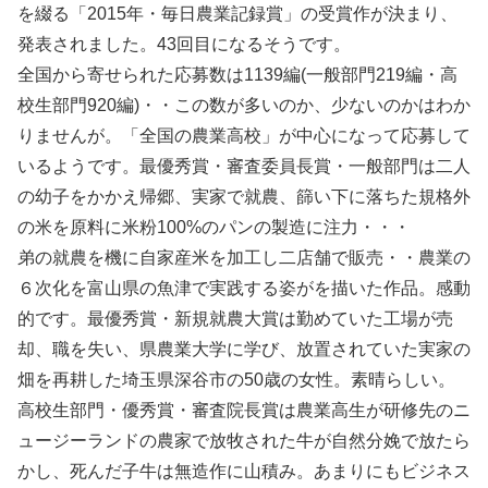
を綴る「2015年・毎日農業記録賞」の受賞作が決まり、
発表されました。43回目になるそうです。
全国から寄せられた応募数は1139編(一般部門219編・高
校生部門920編)・・この数が多いのか、少ないのかはわか
りませんが。「全国の農業高校」が中心になって応募して
いるようです。最優秀賞・審査委員長賞・一般部門は二人
の幼子をかかえ帰郷、実家で就農、篩い下に落ちた規格外
の米を原料に米粉100%のパンの製造に注力・・・
弟の就農を機に自家産米を加工し二店舗で販売・・農業の
６次化を富山県の魚津で実践する姿がを描いた作品。感動
的です。最優秀賞・新規就農大賞は勤めていた工場が売
却、職を失い、県農業大学に学び、放置されていた実家の
畑を再耕した埼玉県深谷市の50歳の女性。素晴らしい。
高校生部門・優秀賞・審査院長賞は農業高生が研修先のニ
ュージーランドの農家で放牧された牛が自然分娩で放たら
かし、死んだ子牛は無造作に山積み。あまりにもビジネス