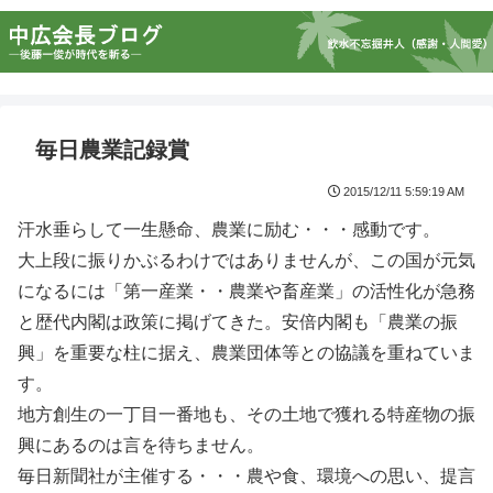
毎日農業記録賞
2015/12/11 5:59:19 AM
汗水垂らして一生懸命、農業に励む・・・感動です。
大上段に振りかぶるわけではありませんが、この国が元気
になるには「第一産業・・農業や畜産業」の活性化が急務
と歴代内閣は政策に掲げてきた。安倍内閣も「農業の振
興」を重要な柱に据え、農業団体等との協議を重ねていま
す。
地方創生の一丁目一番地も、その土地で獲れる特産物の振
興にあるのは言を待ちません。
毎日新聞社が主催する・・・農や食、環境への思い、提言