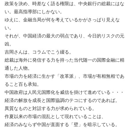
政策を決め、時差なく語る権限は、中央銀行の総裁にはな
い。最高指導部にしかない。
ゆえに、金融当局が何を考えているかがさっぱり見えな
い。
それが、中国経済の最大の弱点であり、今日的リスクの元
凶。
吉岡さんは、コラムでこう綴る。
総裁は海外に発信する力を持った当代随一の国際金融に精
通した人物。
市場の力を経済に生かす「改革派」、市場が有相無相であ
ること百も承知。
中国政府は人民元国際化を威信を掛けて進めている・・・
経済の解放を成長と国際協調のテコにするのであれば。
異質なものと対話する力が求められている。
作夏以来の市場の混乱として現れていることは、
経済のみならず中国が直面する「壁」を暗示している。