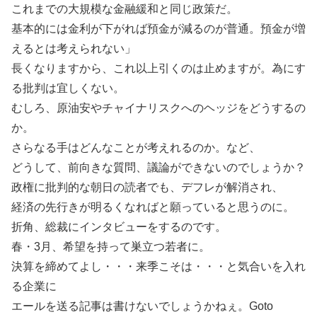
これまでの大規模な金融緩和と同じ政策だ。
基本的には金利が下がれば預金が減るのが普通。預金が増
えるとは考えられない」
長くなりますから、これ以上引くのは止めますが。為にす
る批判は宜しくない。
むしろ、原油安やチャイナリスクへのヘッジをどうするの
か。
さらなる手はどんなことが考えれるのか。など、
どうして、前向きな質問、議論ができないのでしょうか？
政権に批判的な朝日の読者でも、デフレが解消され、
経済の先行きが明るくなればと願っていると思うのに。
折角、総裁にインタビューをするのです。
春・3月、希望を持って巣立つ若者に。
決算を締めてよし・・・来季こそは・・・と気合いを入れ
る企業に
エールを送る記事は書けないでしょうかねぇ。Goto