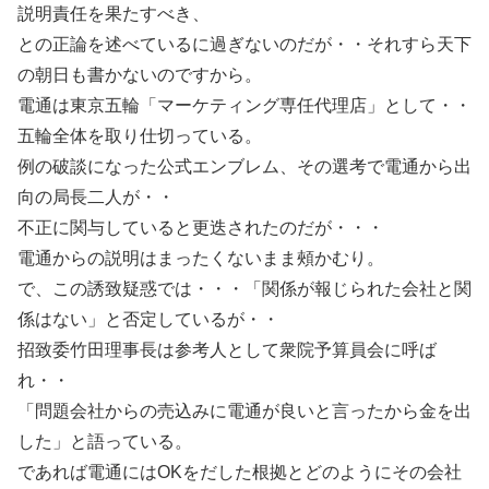
説明責任を果たすべき、
との正論を述べているに過ぎないのだが・・それすら天下
の朝日も書かないのですから。
電通は東京五輪「マーケティング専任代理店」として・・
五輪全体を取り仕切っている。
例の破談になった公式エンブレム、その選考で電通から出
向の局長二人が・・
不正に関与していると更迭されたのだが・・・
電通からの説明はまったくないまま頰かむり。
で、この誘致疑惑では・・・「関係が報じられた会社と関
係はない」と否定しているが・・
招致委竹田理事長は参考人として衆院予算員会に呼ば
れ・・
「問題会社からの売込みに電通が良いと言ったから金を出
した」と語っている。
であれば電通にはOKをだした根拠とどのようにその会社