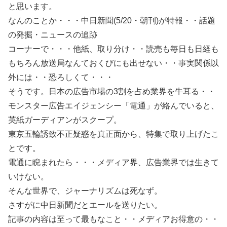
と思います。
なんのことか・・・中日新聞(5/20・朝刊)が特報・・話題
の発掘・ニュースの追跡
コーナーで・・・他紙、取り分け・・読売も毎日も日経も
もちろん放送局なんておくびにも出せない・・事実関係以
外には・・恐ろしくて・・・
そうです。日本の広告市場の3割を占め業界を牛耳る・・
モンスター広告エイジェンシー「電通」が絡んでいると、
英紙ガーディアンがスクープ。
東京五輪誘致不正疑惑を真正面から、特集で取り上げたこ
とです。
電通に睨まれたら・・・メディア界、広告業界では生きて
いけない。
そんな世界で、ジャーナリズムは死なず。
さすがに中日新聞だとエールを送りたい。
記事の内容は至って最もなこと・・メディアお得意の・・