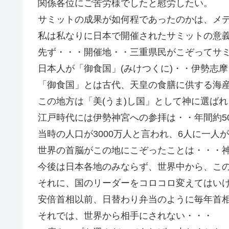
関係各位にご苦労様でしたと慰労したい。
サミットの成果が如何程であったのかは、メ
私は私なりに日本で開催されたサミットの意
先ず・・・開催地・・三重県民がこぞってサ
日本人が「御食国」(みけつくに)・・伊勢志
「御食国」とは古代、天皇の食膳に供する海
この地方は「美(うま)し国」として神に選ば
江戸時代には伊勢神宮への参拝は・・年間約5
当時の人口が3000万人と言われ、6人に一人
世界の首脳がこの地にこぞったことは・・・
今後は日本各地のみならず、世界中から、こ
それに、国のリーダーをコロコロ変えてはい
安倍首相以前、日替わり弁当のように毎年首
それでは、世界から相手にされない・・・