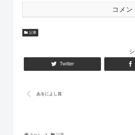
コメン
記事
シ
Twitter
あをによし賞
ホーム
記事