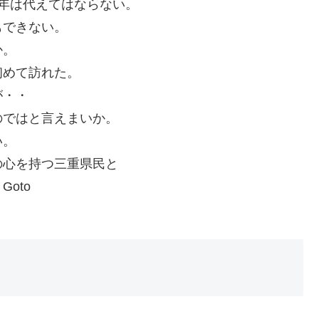
年は代えてはならない。
もできない。
か。
初めて訪れた。
が・・
のではと言えまいか。
い。
の心を持つ三重県民と
oto