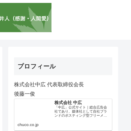
プロフィール
株式会社中広 代表取締役会長
後藤一俊
株式会社 中広
「中広」公式サイト｜総合広告会
社であり、媒体社として自社ブラ
ンドのポスティング型フリーメデ
ィア、ハッピーメディア®『地域み
っちゃく生活情報誌®』を全国で
chuco.co.jp
1100万部以上展開しています。