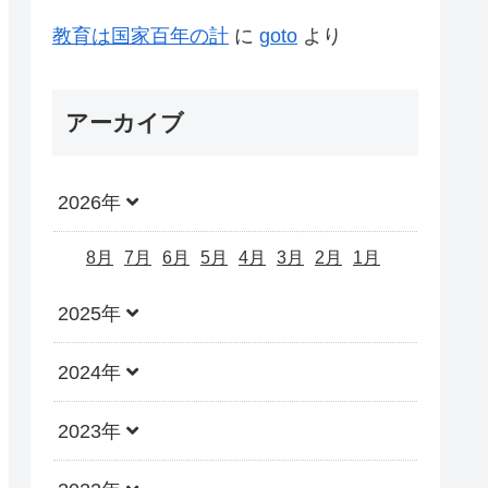
教育は国家百年の計
に
goto
より
アーカイブ
2026年
8月
7月
6月
5月
4月
3月
2月
1月
2025年
2024年
2023年